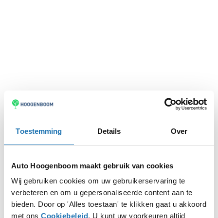
Toestemming
Details
Over
Auto Hoogenboom maakt gebruik van cookies
Wij gebruiken cookies om uw gebruikerservaring te
verbeteren en om u gepersonaliseerde content aan te
Application error: a
client
-side exception has occurred while
bieden. Door op 'Alles toestaan' te klikken gaat u akkoord
met ons
Cookiebeleid
. U kunt uw voorkeuren altijd
loading
www.autohoogenboom.nl
(see the
browser console
for