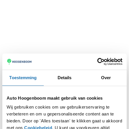
Toestemming
Details
Over
Auto Hoogenboom maakt gebruik van cookies
Wij gebruiken cookies om uw gebruikerservaring te
verbeteren en om u gepersonaliseerde content aan te
Application error: a
client
-side exception has occurred while
bieden. Door op 'Alles toestaan' te klikken gaat u akkoord
met ons
Cookiebeleid
. U kunt uw voorkeuren altijd
loading
www.autohoogenboom.nl
(see the
browser console
for