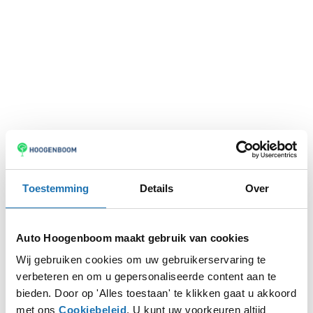
Toestemming
Details
Over
Auto Hoogenboom maakt gebruik van cookies
Wij gebruiken cookies om uw gebruikerservaring te
verbeteren en om u gepersonaliseerde content aan te
Application error: a
client
-side exception has occurred while
bieden. Door op 'Alles toestaan' te klikken gaat u akkoord
met ons
Cookiebeleid
. U kunt uw voorkeuren altijd
loading
www.autohoogenboom.nl
(see the
browser console
for