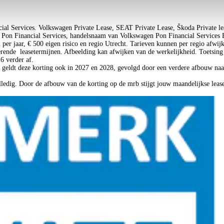
ial Services. Volkswagen Private Lease, SEAT Private Lease, Škoda Private 
on Financial Services, handelsnaam van Volkswagen Pon Financial Services B
m per jaar, € 500 eigen risico en regio Utrecht. Tarieven kunnen per regio afwi
rende leasetermijnen. Afbeelding kan afwijken van de werkelijkheid. Toetsing 
26 verder af.
g geldt deze korting ook in 2027 en 2028, gevolgd door een verdere afbouw naa
olledig. Door de afbouw van de korting op de mrb stijgt jouw maandelijkse lea