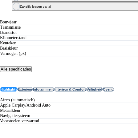
Zakelijk leasen vanaf
Specificaties
Bouwjaar
Transmissie
Brandstof
Kilometerstand
Kenteken
Basiskleur
Vermogen (pk)
Alle specificaties
Opties
Highlights
Exterieur
Infotainment
Interieur & Comfort
Veiligheid
Overig
airco (automatisch)
Apple Carplay/Android Auto
metaalkleur
navigatiesysteem
voorstoelen verwarmd