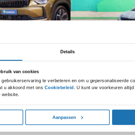
aag naar de mogelijkheden bij een van onze verkoopadviseurs.
Details
lug-in hybride Kodiaq al vanaf €669,-
De nieuwe Epiq € 409,- in de private 
ruik van cookies
Rijd de volledig elektrische nieuwe Š
vanaf €669,- p/m*!
private lease al vanaf € 409,- p/m*
gebruikerservaring te verbeteren en om u gepersonaliseerde co
ease actie
Bekijk de actie
gaat u akkoord met ons
Cookiebeleid
. U kunt uw voorkeuren altij
 website.
Aanpassen