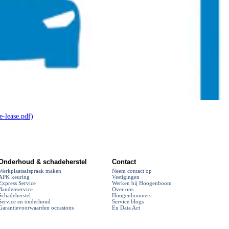
-lease.pdf)
Onderhoud & schadeherstel
Contact
Werkplaatsafspraak maken
Neem contact op
APK keuring
Vestigingen
Express Service
Werken bij Hoogenboom
Bandenservice
Over ons
Schadeherstel
Hoogenboomers
Service en onderhoud
Service blogs
Garantievoorwaarden occasions
Eu Data Act