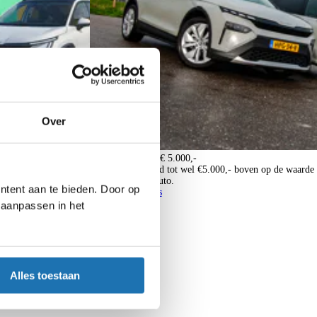
Over
lease
Inruilpremies tot € 5.000,-
koda Epiq in de
Tijdelijk oplopend tot wel €5.000,- boven op de waarde
van uw huidige auto.
ntent aan te bieden. Door op
Bekijk de premies
d aanpassen in het
Alles toestaan