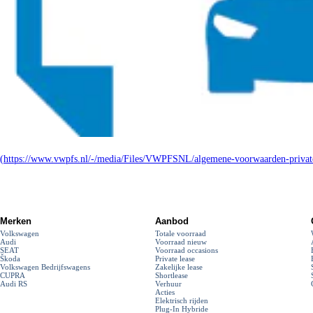
(https://www.vwpfs.nl/-/media/Files/VWPFSNL/algemene-voorwaarden-private
Merken
Aanbod
Volkswagen
Totale voorraad
Audi
Voorraad nieuw
SEAT
Voorraad occasions
Škoda
Private lease
Volkswagen Bedrijfswagens
Zakelijke lease
CUPRA
Shortlease
Audi RS
Verhuur
Acties
Elektrisch rijden
Plug-In Hybride