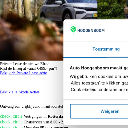
We kunnen je ook een scherp financierings- en/of verzekeringsaanbod doen. Vr
Onder voorbehoud van zet- en drukfouten.
Toestemming
Private Lease de nieuwe Elroq
Private Lease de P
Auto Hoogenboom maakt geb
Rijd de Elroq al vanaf €499,- pm*!
p/m*
Bekijk de Private Lease actie
Rijd de Kodiaq al 
Wij gebruiken cookies om uw 
Bekijk de private l
'Alles toestaan' te klikken 
'Cookiebeleid' onderaan onze
Bekijk alle Škoda Acties
Wat is uw auto waard?
Ontvang een vrijblijvend inruilvoorstel voor uw auto.
Weigeren
check_circle
Vestigingen in
Rotterdam, Spijkenisse, Vlaardingen
check_circle
Chatservice van
8.00 - 23.00 uur
check_circle
Meer dan
85 jaar ervaring