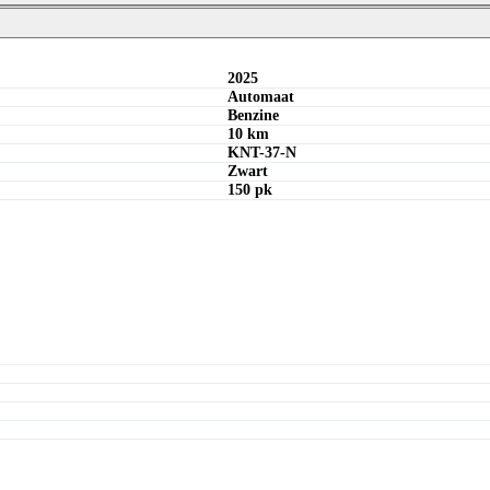
Maandbedrag berekenen
Offerte aanvragen
Offerte aanvragen
2025
Automaat
Benzine
10 km
KNT-37-N
Zwart
150 pk