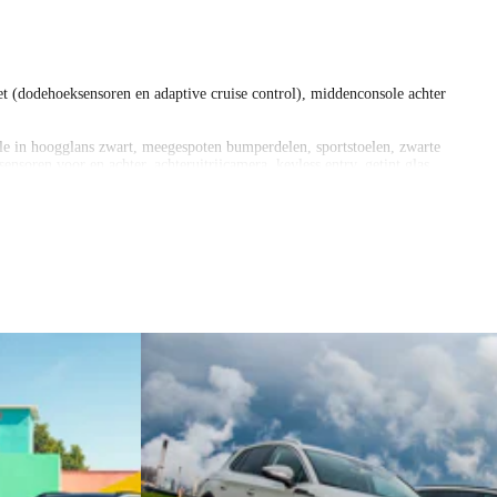
t (dodehoeksensoren en adaptive cruise control), middenconsole achter
lle in hoogglans zwart, meegespoten bumperdelen, sportstoelen, zwarte
nsoren voor en achter, achteruitrijcamera, keyless entry, getint glas
an de geadverteerde auto zonder opties.
set, poetsbeurt en een volle tank brandstof.
uiderparkweg 612 in Rotterdam en de Toepad 19 in Rotterdam.
waar je aan toe bent.