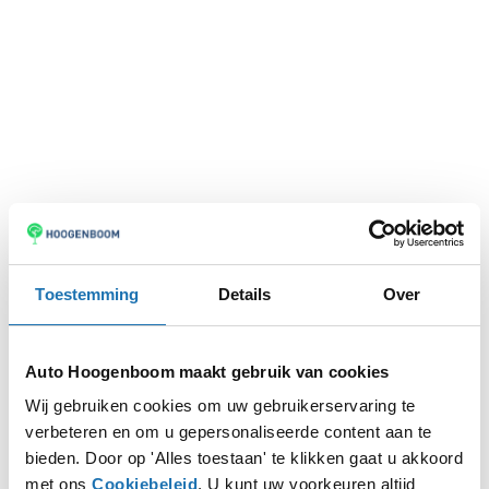
Toestemming
Details
Over
Auto Hoogenboom maakt gebruik van cookies
Wij gebruiken cookies om uw gebruikerservaring te
verbeteren en om u gepersonaliseerde content aan te
Application error: a
client
-side exception has occurred while
bieden. Door op 'Alles toestaan' te klikken gaat u akkoord
met ons
Cookiebeleid
. U kunt uw voorkeuren altijd
loading
www.autohoogenboom.nl
(see the
browser console
for