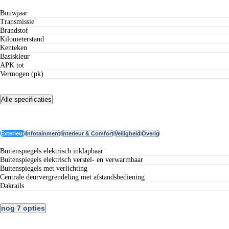
Bouwjaar
Transmissie
Brandstof
Kilometerstand
Kenteken
Basiskleur
APK tot
Vermogen (pk)
Alle specificaties
Opties
Exterieur
Infotainment
Interieur & Comfort
Veiligheid
Overig
buitenspiegels elektrisch inklapbaar
buitenspiegels elektrisch verstel- en verwarmbaar
buitenspiegels met verlichting
centrale deurvergrendeling met afstandsbediening
dakrails
nog 7 opties