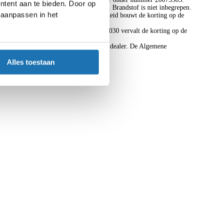
ntent aan te bieden. Door op
jken in verband met provinciale opcenten. Brandstof is niet inbegrepen.
d aanpassen in het
en registratie bij BKR te Tiel. De overheid bouwt de korting op de
r een korting van 25% in 2029. Vanaf 2030 vervalt de korting op de
sebedrag. Voor meer informatie, vraag je dealer. De Algemene
Alles toestaan