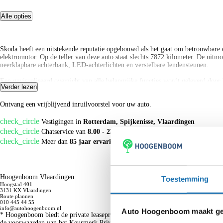
Alle opties
Omschrijving
Skoda heeft een uitstekende reputatie opgebouwd als het gaat om betrouwbare ele
elektromotor. Op de teller van deze auto staat slechts 7872 kilometer. De uit
neerklapbare achterbank, LED-achterlichten en verstelbare lendensteunen.
Een gevisualiseerd overzicht van alle belangrijke functies wordt geleverd door 
Verder lezen
voertuigfuncties. Communiceren met uw auto? Dat gaat via remote services. Met
Wat is uw auto waard?
navigatiesysteem. De uitrusting van deze auto is met electronic climate contr
Ontvang een vrijblijvend inruilvoorstel voor uw auto.
Zoals u mag verwachten van deze Skoda Enyaq iV is hij uitgerust met een reeks
check_circle
van een aanrijding tijdig via de forward collision warning. Dankzij veilighei
Vestigingen in
Rotterdam, Spijkenisse, Vlaardingen
check_circle
Chatservice van
8.00 - 23.00 uur
Ook een elektrische auto bewijst zichzelf het beste met een proefrit. Neem co
check_circle
Meer dan
85 jaar ervaring
Neem contact met ons op
Hoogenboom Vlaardingen
Toestemming
Hoogstad 401
3131 KX Vlaardingen
Route plannen
010 445 44 55
info@autohoogenboom.nl
Auto Hoogenboom maakt geb
* Hoogenboom biedt de private leaseproducten aan van Volkswagen Pon Financ
de voorwaarden van het Keurmerk Private Lease aangeboden door Volkswagen P