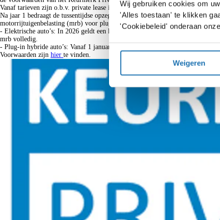
Wij gebruiken cookies om uw 
Vanaf tarieven zijn o.b.v. private lease inclusief btw, bij 60 maanden, 5.000 k
'Alles toestaan' te klikken 
Na jaar 1 bedraagt de tussentijdse opzegvergoeding maximaal 40% van de reste
motorrijtuigenbelasting (mrb) voor plug-in hybride en elektrische auto’s in 20
'Cookiebeleid' onderaan onze
- Elektrische auto’s: In 2026 geldt een korting van 30% op de mrb. Vooralsno
mrb volledig.
- Plug-in hybride auto’s: Vanaf 1 januari 2026 vervalt de korting op de mrb v
Voorwaarden zijn
hier
te vinden.
Weigeren