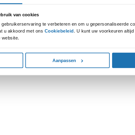
ruik van cookies
ion has occurred while loading
www.autohoogenboom.nl
(see the
gebruikerservaring te verbeteren en om u gepersonaliseerde co
gaat u akkoord met ons
Cookiebeleid
. U kunt uw voorkeuren altij
 website.
Aanpassen