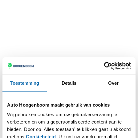
Toestemming
Details
Over
Auto Hoogenboom maakt gebruik van cookies
Wij gebruiken cookies om uw gebruikerservaring te
verbeteren en om u gepersonaliseerde content aan te
Application error: a
client
-side exception has occurred while
bieden. Door op 'Alles toestaan' te klikken gaat u akkoord
met ons
Cookiebeleid
. U kunt uw voorkeuren altijd
loading
www.autohoogenboom.nl
(see the
browser console
for