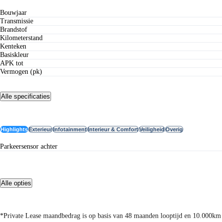
Bouwjaar
Transmissie
Brandstof
Kilometerstand
Kenteken
Basiskleur
APK tot
Vermogen (pk)
Alle specificaties
Opties
Highlights
Exterieur
Infotainment
Interieur & Comfort
Veiligheid
Overig
parkeersensor achter
Alle opties
Omschrijving
*Private Lease maandbedrag is op basis van 48 maanden looptijd en 10.000km p