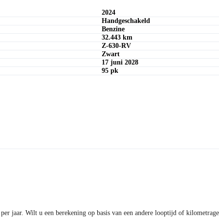
Offerte aanvragen
2024
Handgeschakeld
Benzine
32.443 km
Z-630-RV
Zwart
17 juni 2028
95 pk
er jaar. Wilt u een berekening op basis van een andere looptijd of kilometra