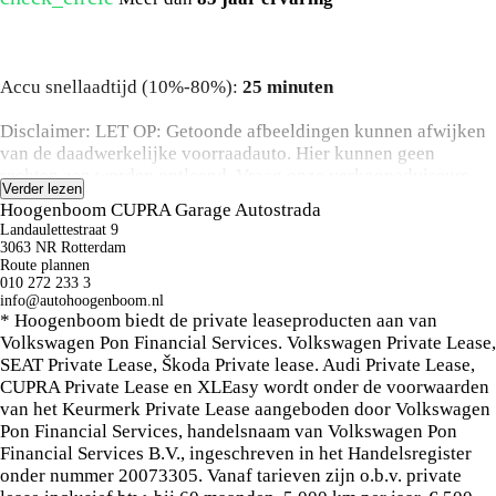
Omschrijving
Accu snellaadtijd (10%-80%):
25 minuten
Disclaimer: LET OP: Getoonde afbeeldingen kunnen afwijken
van de daadwerkelijke voorraadauto. Hier kunnen geen
rechten aan worden ontleend. Vraag onze verkoopadviseurs
Verder lezen
naar specificaties van deze auto.
Hoogenboom CUPRA Garage Autostrada
Landaulettestraat 9
3063 NR Rotterdam
Route plannen
010 272 233 3
info@autohoogenboom.nl
* Hoogenboom biedt de private leaseproducten aan van
Volkswagen Pon Financial Services. Volkswagen Private Lease,
SEAT Private Lease, Škoda Private lease. Audi Private Lease,
CUPRA Private Lease en XLEasy wordt onder de voorwaarden
van het Keurmerk Private Lease aangeboden door Volkswagen
Pon Financial Services, handelsnaam van Volkswagen Pon
Financial Services B.V., ingeschreven in het Handelsregister
onder nummer 20073305. Vanaf tarieven zijn o.b.v. private