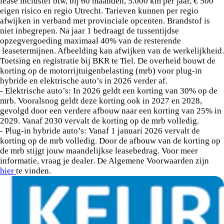
lease inclusief btw, bij 60 maanden, 5.000 km per jaar, € 500
eigen risico en regio Utrecht. Tarieven kunnen per regio
afwijken in verband met provinciale opcenten. Brandstof is
niet inbegrepen. Na jaar 1 bedraagt de tussentijdse
opzegvergoeding maximaal 40% van de resterende
leasetermijnen. Afbeelding kan afwijken van de werkelijkheid.
Toetsing en registratie bij BKR te Tiel. De overheid bouwt de
korting op de motorrijtuigenbelasting (mrb) voor plug-in
hybride en elektrische auto’s in 2026 verder af.
- Elektrische auto’s: In 2026 geldt een korting van 30% op de
mrb. Vooralsnog geldt deze korting ook in 2027 en 2028,
gevolgd door een verdere afbouw naar een korting van 25% in
2029. Vanaf 2030 vervalt de korting op de mrb volledig.
- Plug-in hybride auto’s: Vanaf 1 januari 2026 vervalt de
korting op de mrb volledig. Door de afbouw van de korting op
de mrb stijgt jouw maandelijkse leasebedrag. Voor meer
informatie, vraag je dealer. De Algemene Voorwaarden zijn
hier
te vinden.