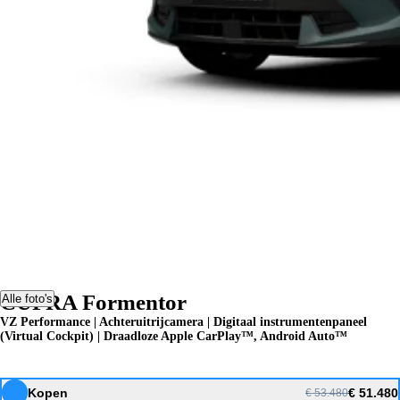
CUPRA Formentor
Alle foto's
VZ Performance | Achteruitrijcamera | Digitaal instrumentenpaneel
(Virtual Cockpit) | Draadloze Apple CarPlay™, Android Auto™
Kopen
€ 51.480
€ 53.480