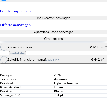
Proefrit inplannen
Inruilvoorstel aanvragen
Offerte aanvragen
Operational lease aanvragen
Chat met ons
Financieren vanaf
€ 535 p/m*
Krediettabel
Zakelijk financieren vanaf
€ 442 p/m
excl. BTW
Specificaties
Maandbedrag berekenen
Maandbedrag berekenen
Bouwjaar
2026
Transmissie
Automaat
Brandstof
Hybride benzine
Kilometerstand
10 km
Basiskleur
Blauw
Vermogen (pk)
204 pk