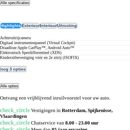
Alle specificaties
Opties
Highlights
Exterieur
Interieur
Uitrusting
Achteruitrijcamera
Digitaal instrumentenpaneel (Virtual Cockpit)
Draadloze Apple CarPlay™, Android Auto™
Elektronisch Sperdifferentieel (XDS)
Kinderzitbevestiging vóór en 2e zitrij (ISOFIX)
nog 3 opties
Alle opties
Wat is uw auto waard?
Ontvang een vrijblijvend inruilvoorstel voor uw auto.
check_circle
Vestigingen in
Rotterdam, Spijkenisse,
Vlaardingen
check_circle
Chatservice van
8.00 - 23.00 uur
check_circle
Meer dan
85 jaar ervaring