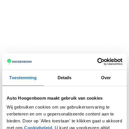
Toestemming
Details
Over
Auto Hoogenboom maakt gebruik van cookies
Wij gebruiken cookies om uw gebruikerservaring te
verbeteren en om u gepersonaliseerde content aan te
Application error: a
client
-side exception has occurred while
bieden. Door op 'Alles toestaan' te klikken gaat u akkoord
met ons
Cookiebeleid
. U kunt uw voorkeuren altijd
loading
www.autohoogenboom.nl
(see the
browser console
for