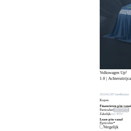
Botspreventiesysteem
647
Botswaarschuwingsysteem
522
Buitenspiegels in carrosseriekleur
310
Buitentemperatuurmeter
38
Bumpers in carrosseriekleur
217
Carkit
108
Centrale deurvergrendeling
24
Centrale deurvergrendeling afstandbediend
469
Volkswagen Up!
1.0 | Achteruitrijc
Climate control
601
Comfortstoelen
169
2023
32.097 km
Benzine
Connected services
Kopen
650
Financieren p/m vana
Cruise control
Particulier
Krediettabel
234
Zakelijk
excl. BTW
DVD speler
Lease p/m vanaf
3
Particulier*
Vergelijk
Dakrails
475