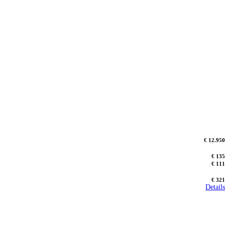
€ 12.950
€ 135
€ 111
€ 321
Details