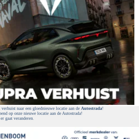
erhuist naar een gloednieuwe locatie aan de
Autostrada
!
end op onze nieuwe locatie aan de Autostrada!
 er gaat veranderen.