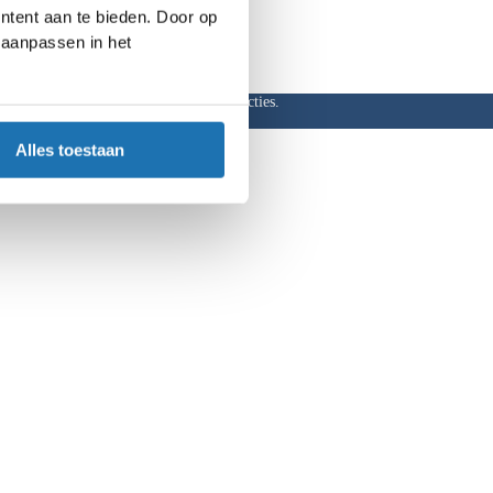
ntent aan te bieden. Door op
d aanpassen in het
ar, hoge kortingen en aantrekkelijke acties.
Alles toestaan