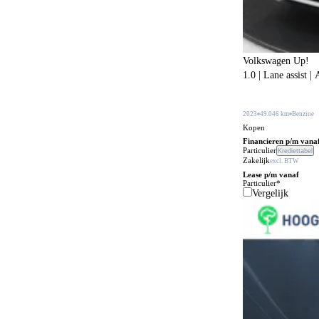
BOVAG garantie (12 maanden)
218
Bagageafdekking
178
Volkswagen Up!
Bagagescheidingsnet
106
1.0 | Lane assist 
Bandenreparatieset
177
Bandenspanningscontrole
2023
49.046 km
Benzine
866
Kopen
Bestuurdersstoel in hoogte verstelbaar
340
Financieren p/m vana
Particulier
Krediettabel
Zakelijk
Bestuurdersstoel met massagefunctie
excl. BTW
56
Lease p/m vanaf
Particulier*
Bi-xenon verlichting
1
Vergelijk
Bijrijdersstoel met neerklapbare rugleuning
31
Bluetooth carkit
79
Bochtenverlichting
392
Boordcomputer
203
Boordgereedschap
21