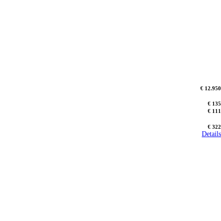
€ 12.950
€ 135
€ 111
€ 322
Details