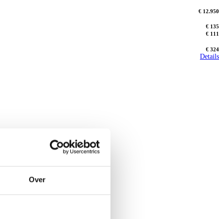
€ 12.950
€ 135
€ 111
€ 324
Details
Over