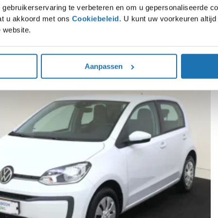
gebruikerservaring te verbeteren en om u gepersonaliseerde co
gaat u akkoord met ons
Cookiebeleid
. U kunt uw voorkeuren altij
 website.
rpe voorraaddeals op SEAT, Škoda, Volkswagen en Audi modellen. Direct leverba
Aanpassen