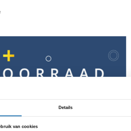
f
Details
ruik van cookies