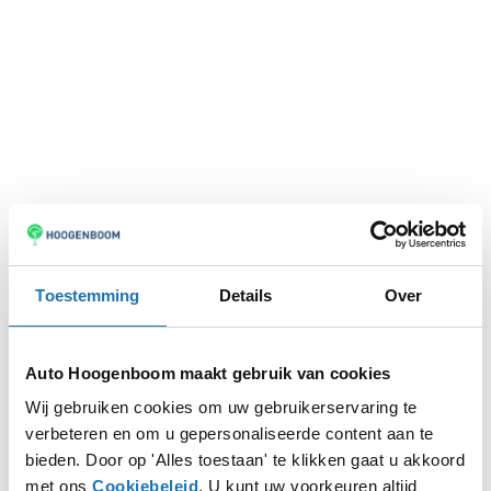
Toestemming
Details
Over
Auto Hoogenboom maakt gebruik van cookies
Wij gebruiken cookies om uw gebruikerservaring te
verbeteren en om u gepersonaliseerde content aan te
Application error: a
client
-side exception has occurred while
bieden. Door op 'Alles toestaan' te klikken gaat u akkoord
met ons
Cookiebeleid
. U kunt uw voorkeuren altijd
loading
www.autohoogenboom.nl
(see the
browser console
for