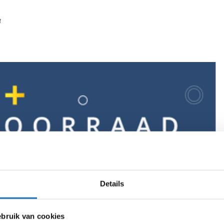
f
Details
ruik van cookies