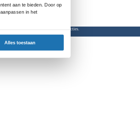
ntent aan te bieden. Door op
d aanpassen in het
ar, hoge kortingen en aantrekkelijke acties.
Alles toestaan