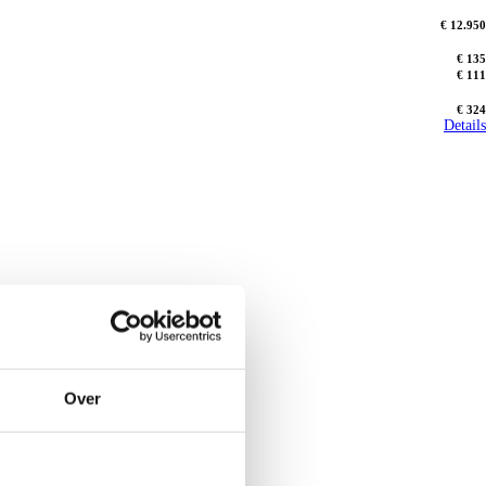
€ 12.950
€ 135
€ 111
€ 324
Details
Over