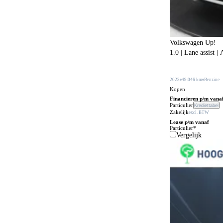
BOVAG garantie (12 maanden)
209
Bagageafdekking
178
Volkswagen Up!
Bagagescheidingsnet
103
1.0 | Lane assist 
Bandenreparatieset
175
Bandenspanningscontrole
2023
49.046 km
Benzine
863
Kopen
Bestuurdersstoel in hoogte verstelbaar
333
Financieren p/m vana
Particulier
Krediettabel
Zakelijk
Bestuurdersstoel met massagefunctie
excl. BTW
53
Lease p/m vanaf
Particulier*
Bi-xenon verlichting
1
Vergelijk
Bijrijdersstoel met neerklapbare rugleuning
31
Bluetooth carkit
79
Bochtenverlichting
396
Boordcomputer
201
Boordgereedschap
21