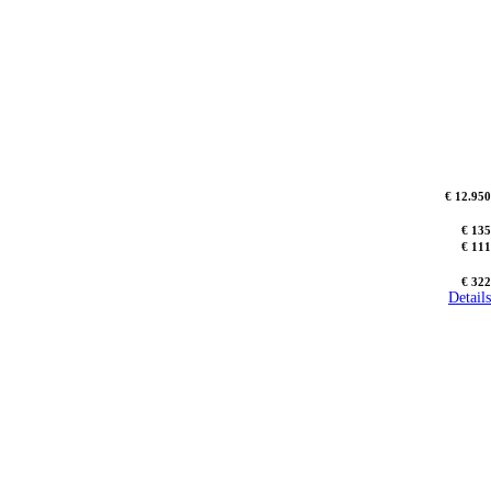
€ 12.950
€ 135
€ 111
€ 322
Details