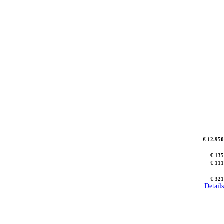
€ 12.950
€ 135
€ 111
€ 321
Details