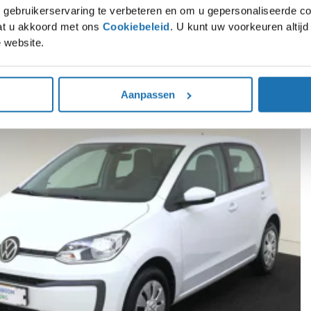
gebruikerservaring te verbeteren en om u gepersonaliseerde co
gaat u akkoord met ons
Cookiebeleid
. U kunt uw voorkeuren altij
 website.
rpe voorraaddeals op SEAT, Škoda, Volkswagen en Audi modellen. Direct leverba
Aanpassen