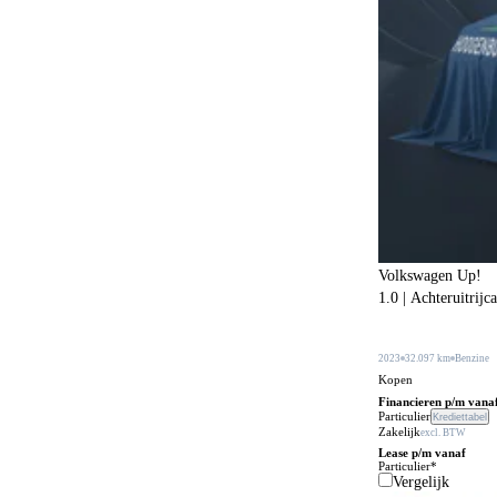
Botspreventiesysteem
640
Botswaarschuwingsysteem
515
Buitenspiegels in carrosseriekleur
306
Buitentemperatuurmeter
38
Bumpers in carrosseriekleur
216
Carkit
108
Centrale deurvergrendeling
22
Centrale deurvergrendeling afstandbediend
462
Volkswagen Up!
1.0 | Achteruitrijc
Climate control
597
Comfortstoelen
168
2023
32.097 km
Benzine
Connected services
Kopen
645
Financieren p/m vana
Cruise control
Particulier
Krediettabel
235
Zakelijk
excl. BTW
DVD speler
Lease p/m vanaf
3
Particulier*
Vergelijk
Dakrails
473