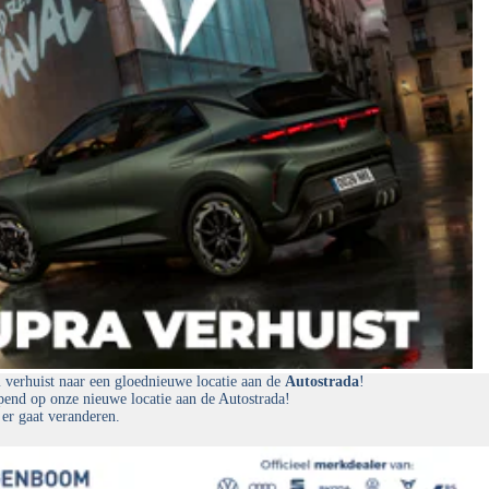
erhuist naar een gloednieuwe locatie aan de
Autostrada
!
end op onze nieuwe locatie aan de Autostrada!
 er gaat veranderen.