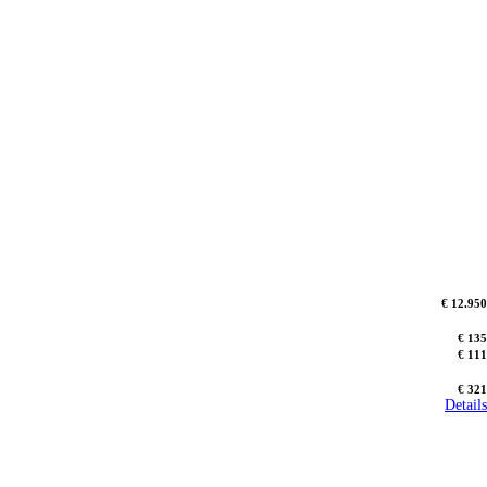
€ 12.950
€ 135
€ 111
€ 321
Details