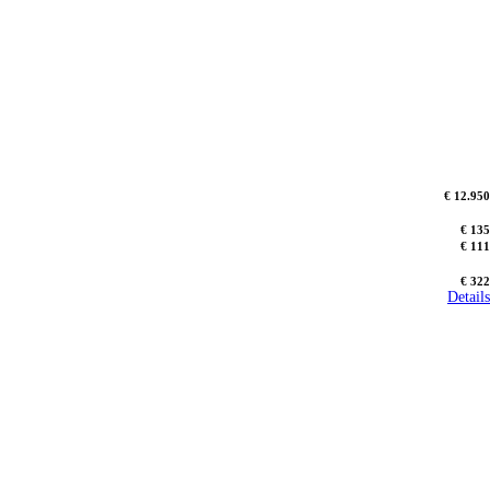
€ 12.950
€ 135
€ 111
€ 322
Details