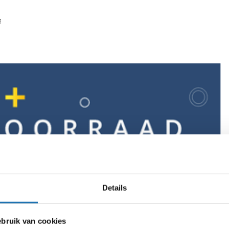
f
Details
ruik van cookies