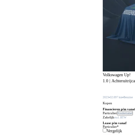
Botspreventiesysteem
651
Botswaarschuwingsysteem
525
Buitenspiegels in carrosseriekleur
311
Buitentemperatuurmeter
38
Bumpers in carrosseriekleur
218
Carkit
109
Centrale deurvergrendeling
24
Centrale deurvergrendeling afstandbediend
470
Volkswagen Up!
1.0 | Achteruitrijc
Climate control
606
Comfortstoelen
171
2023
32.097 km
Benzine
Connected services
Kopen
655
Financieren p/m vana
Cruise control
Particulier
Krediettabel
235
Zakelijk
excl. BTW
DVD speler
Lease p/m vanaf
3
Particulier*
Vergelijk
Dakrails
478