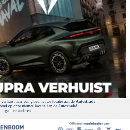
erhuist naar een gloednieuwe locatie aan de
Autostrada
!
end op onze nieuwe locatie aan de Autostrada!
 er gaat veranderen.