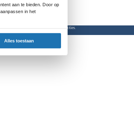
ntent aan te bieden. Door op
d aanpassen in het
ar, hoge kortingen en aantrekkelijke acties.
Alles toestaan