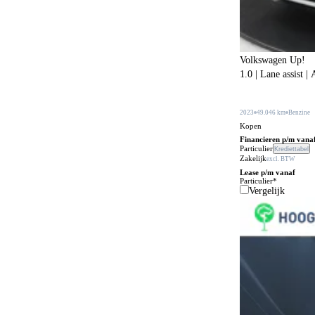
BOVAG garantie (12 maanden)
221
Bagageafdekking
181
Volkswagen Up!
Bagagescheidingsnet
107
1.0 | Lane assist 
Bandenreparatieset
177
Bandenspanningscontrole
2023
49.046 km
Benzine
870
Kopen
Bestuurdersstoel in hoogte verstelbaar
341
Financieren p/m vana
Particulier
Krediettabel
Zakelijk
Bestuurdersstoel met massagefunctie
excl. BTW
56
Lease p/m vanaf
Particulier*
Bi-xenon verlichting
1
Vergelijk
Bijrijdersstoel met neerklapbare rugleuning
31
Bluetooth carkit
79
Bochtenverlichting
394
Boordcomputer
205
Boordgereedschap
21