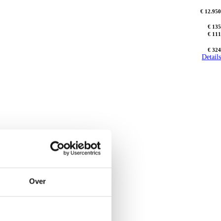
€ 12.950
€ 135
€ 111
€ 324
Details
Over