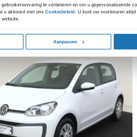
gebruikerservaring te verbeteren en om u gepersonaliseerde co
gaat u akkoord met ons
Cookiebeleid
. U kunt uw voorkeuren altij
 website.
rpe voorraaddeals op SEAT, Škoda, Volkswagen en Audi modellen. Direct leverba
Aanpassen