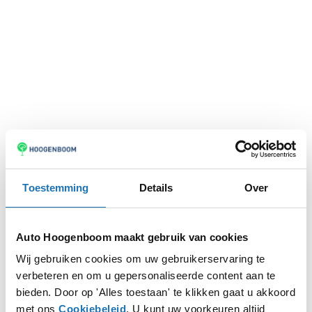
Toestemming
Details
Over
Auto Hoogenboom maakt gebruik van cookies
Wij gebruiken cookies om uw gebruikerservaring te
verbeteren en om u gepersonaliseerde content aan te
Application error: a
client
-side exception has occurred while
bieden. Door op 'Alles toestaan' te klikken gaat u akkoord
met ons
Cookiebeleid
. U kunt uw voorkeuren altijd
loading
www.autohoogenboom.nl
(see the
browser console
for