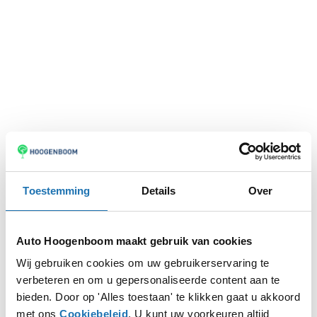
Toestemming
Details
Over
Auto Hoogenboom maakt gebruik van cookies
Wij gebruiken cookies om uw gebruikerservaring te
verbeteren en om u gepersonaliseerde content aan te
Application error: a
client
-side exception has occurred while
bieden. Door op 'Alles toestaan' te klikken gaat u akkoord
met ons
Cookiebeleid
. U kunt uw voorkeuren altijd
loading
www.autohoogenboom.nl
(see the
browser console
for