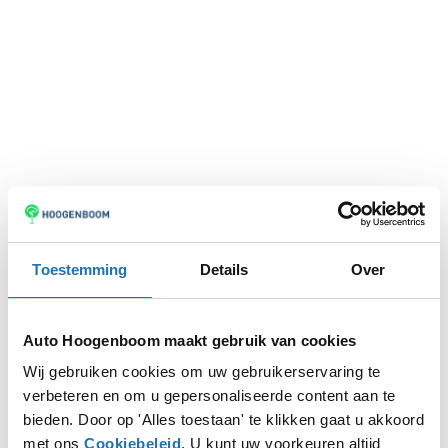
Toestemming
Details
Over
Auto Hoogenboom maakt gebruik van cookies
Wij gebruiken cookies om uw gebruikerservaring te
verbeteren en om u gepersonaliseerde content aan te
Application error: a
client
-side exception has occurred while
bieden. Door op 'Alles toestaan' te klikken gaat u akkoord
met ons
Cookiebeleid
. U kunt uw voorkeuren altijd
loading
www.autohoogenboom.nl
(see the
browser console
for