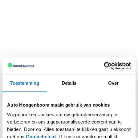
Toestemming
Details
Over
Auto Hoogenboom maakt gebruik van cookies
Wij gebruiken cookies om uw gebruikerservaring te
verbeteren en om u gepersonaliseerde content aan te
Application error: a
client
-side exception has occurred while
bieden. Door op 'Alles toestaan' te klikken gaat u akkoord
met ons
Cookiebeleid
. U kunt uw voorkeuren altijd
loading
www.autohoogenboom.nl
(see the
browser console
for