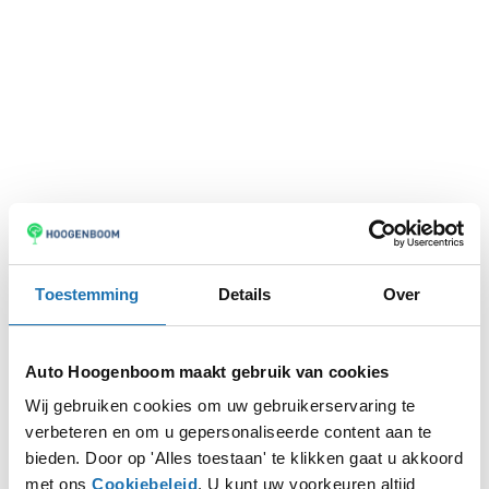
Toestemming
Details
Over
Auto Hoogenboom maakt gebruik van cookies
Wij gebruiken cookies om uw gebruikerservaring te
verbeteren en om u gepersonaliseerde content aan te
Application error: a
client
-side exception has occurred while
bieden. Door op 'Alles toestaan' te klikken gaat u akkoord
met ons
Cookiebeleid
. U kunt uw voorkeuren altijd
loading
www.autohoogenboom.nl
(see the
browser console
for