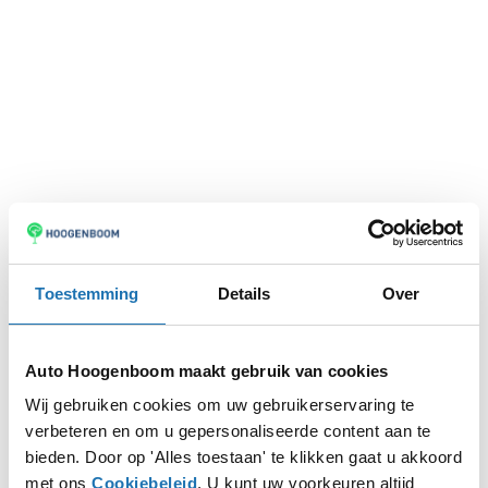
Toestemming
Details
Over
Auto Hoogenboom maakt gebruik van cookies
Wij gebruiken cookies om uw gebruikerservaring te
verbeteren en om u gepersonaliseerde content aan te
Application error: a
client
-side exception has occurred while
bieden. Door op 'Alles toestaan' te klikken gaat u akkoord
met ons
Cookiebeleid
. U kunt uw voorkeuren altijd
loading
www.autohoogenboom.nl
(see the
browser console
for