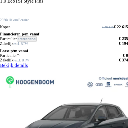
1.0 EcoTSI Style Plus
2026
10 km
Benzine
Kopen
€ 22.615
€ 28.115
Financieren p/m vanaf
€ 235
Particulier
Krediettabel
Zakelijk
€ 194
excl. BTW
Lease p/m vanaf
Particulier*
€ 0
Zakelijk
€ 374
excl. BTW
Bekijk details