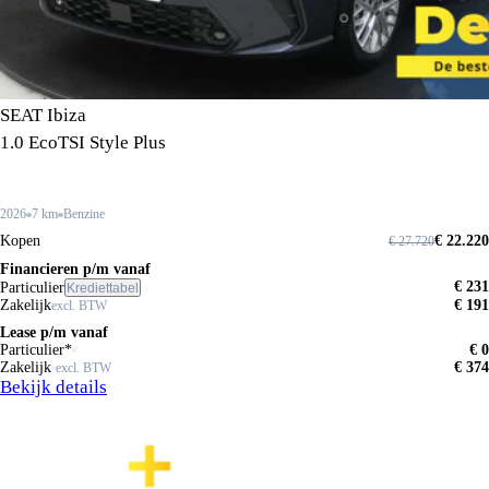
SEAT Ibiza
1.0 EcoTSI Style Plus
2026
7 km
Benzine
Kopen
€ 22.220
€ 27.720
Financieren p/m vanaf
€ 231
Particulier
Krediettabel
Zakelijk
€ 191
excl. BTW
Lease p/m vanaf
Particulier*
€ 0
Zakelijk
€ 374
excl. BTW
Bekijk details