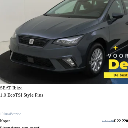
SEAT Ibiza
1.0 EcoTSI Style Plus
10 km
Benzine
Kopen
€ 22.220
€ 27.720