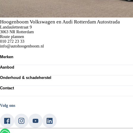
Hoogenboom Volkswagen en Audi Rotterdam Autostrada
Landaulettestraat 9
3063 NR Rotterdam
Route plannen
010 272 23 33
info@autohoogenboom.nl
Merken
Volkswagen
Aanbod
Audi
SEAT
Totale voorraad
Škoda
Onderhoud & schadeherstel
Voorraad nieuw
Volkswagen Bedrijfswagens
Voorraad occasions
Werkplaatsafspraak maken
CUPRA
Private lease
Contact
APK keuring
Audi RS
Zakelijke lease
Express Service
Neem contact op
Shortlease
Bandenservice
Vestigingen
Verhuur
Schadeherstel
Werken bij Hoogenboom
Volg ons
Acties
Service en onderhoud
Over ons
Elektrisch rijden
Garantievoorwaarden occasions
Hoogenboomers
Plug-In Hybride
Service blogs
Laadpaal & laadpas
Eu Data Act