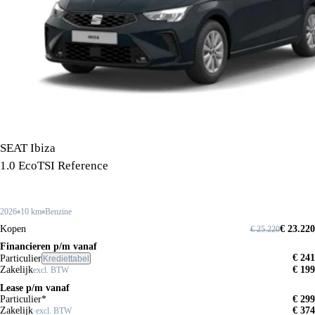
SEAT Ibiza
1.0 EcoTSI Reference
2026
10 km
Benzine
Kopen
€ 23.220
€ 25.220
Financieren p/m vanaf
€ 241
Particulier
Krediettabel
Zakelijk
€ 199
excl. BTW
Lease p/m vanaf
Particulier*
€ 299
Zakelijk
€ 374
excl. BTW