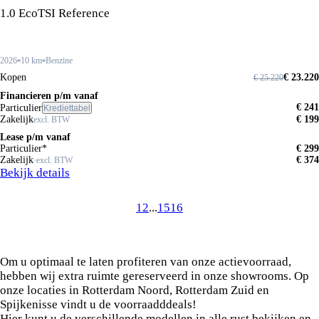
1.0 EcoTSI Reference
2026
10 km
Benzine
Kopen
€ 23.220
€ 25.220
Financieren p/m vanaf
€ 241
Particulier
Krediettabel
Zakelijk
€ 199
excl. BTW
Lease p/m vanaf
Particulier*
€ 299
Zakelijk
€ 374
excl. BTW
Bekijk details
1
2
...
15
16
Bezoek onze speciale voordeel
showrooms
Om u optimaal te laten profiteren van onze actievoorraad,
hebben wij extra ruimte gereserveerd in onze showrooms. Op
onze locaties in Rotterdam Noord, Rotterdam Zuid en
Spijkenisse vindt u de voorraadddeals!
Hier kunt u de verschillende modellen in alle rust bekijken en