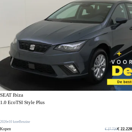
SEAT Ibiza
1.0 EcoTSI Style Plus
2026
10 km
Benzine
Kopen
€ 22.220
€ 27.720