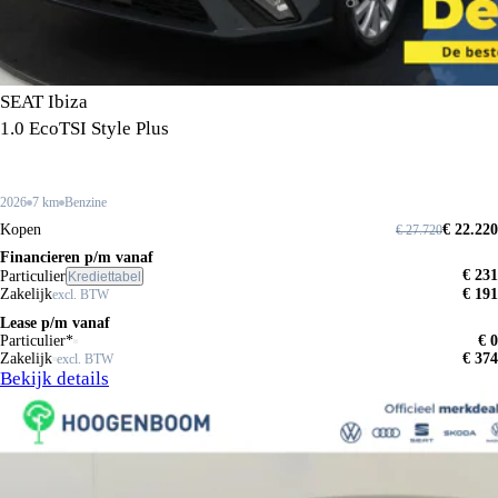
SEAT Ibiza
1.0 EcoTSI Style Plus
2026
7 km
Benzine
Kopen
€ 22.220
€ 27.720
Financieren p/m vanaf
€ 231
Particulier
Krediettabel
Zakelijk
€ 191
excl. BTW
Lease p/m vanaf
Particulier*
€ 0
Zakelijk
€ 374
excl. BTW
Bekijk details