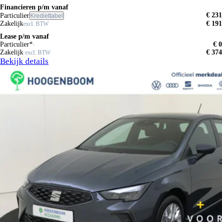
Financieren p/m vanaf
€ 231
Particulier
Krediettabel
Zakelijk
€ 191
excl. BTW
Lease p/m vanaf
Particulier*
€ 0
Zakelijk
€ 374
excl. BTW
Bekijk details