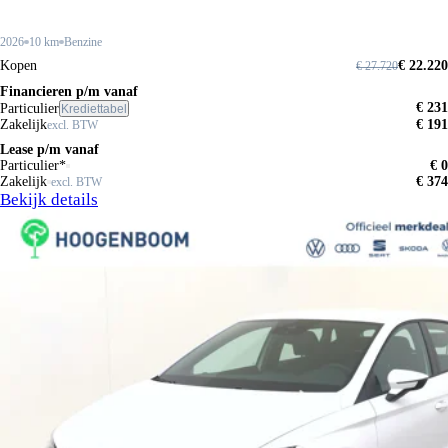
2026
10 km
Benzine
Kopen
€ 22.220
€ 27.720
Financieren p/m vanaf
€ 231
Particulier
Krediettabel
Zakelijk
€ 191
excl. BTW
Lease p/m vanaf
Particulier*
€ 0
Zakelijk
€ 374
excl. BTW
Bekijk details