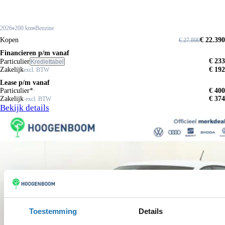
2026
200 km
Benzine
Kopen
€ 22.390
€ 27.890
Financieren p/m vanaf
€ 233
Particulier
Krediettabel
Zakelijk
€ 192
excl. BTW
Lease p/m vanaf
Particulier*
€ 400
Zakelijk
€ 374
excl. BTW
Bekijk details
Toestemming
Details