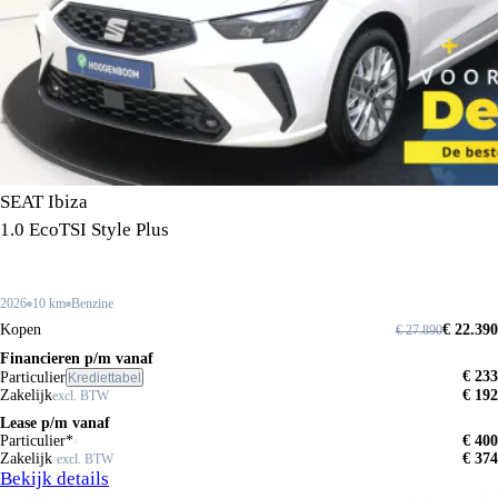
SEAT Ibiza
1.0 EcoTSI Style Plus
2026
10 km
Benzine
Kopen
€ 22.390
€ 27.890
Financieren p/m vanaf
€ 233
Particulier
Krediettabel
Zakelijk
€ 192
excl. BTW
Lease p/m vanaf
Particulier*
€ 400
Zakelijk
€ 374
excl. BTW
Bekijk details