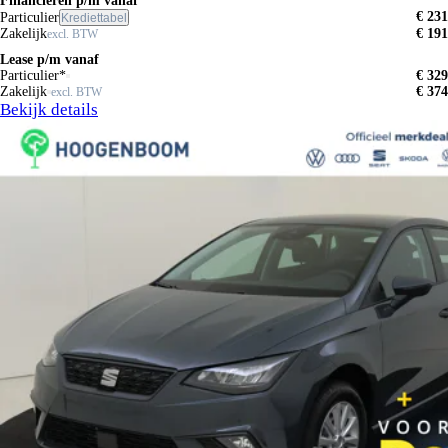
Financieren p/m vanaf
€ 231
Particulier
Krediettabel
Zakelijk
€ 191
excl. BTW
Lease p/m vanaf
Particulier*
€ 329
Zakelijk
€ 374
excl. BTW
Bekijk details