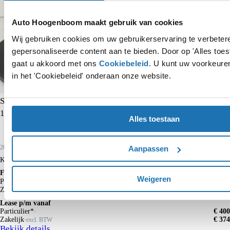
Auto Hoogenboom maakt gebruik van cookies
Wij gebruiken cookies om uw gebruikerservaring te verbeter
gepersonaliseerde content aan te bieden. Door op 'Alles toest
gaat u akkoord met ons
Cookiebeleid
. U kunt uw voorkeuren
in het 'Cookiebeleid' onderaan onze website.
SEAT Ibiza
1.0 EcoTSI Style Plus
Alles toestaan
Aanpassen
2026
10 km
Benzine
Kopen
€ 22.390
€ 27.890
Financieren p/m vanaf
Weigeren
€ 233
Particulier
Krediettabel
Zakelijk
€ 192
excl. BTW
Lease p/m vanaf
Particulier*
€ 400
Zakelijk
€ 374
excl. BTW
Bekijk details