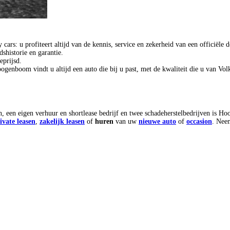
ars: u profiteert altijd van de kennis, service en zekerheid van een officiële d
shistorie en garantie.
geprijsd.
Hoogenboom vindt u altijd een auto die bij u past, met de kwaliteit die u va
 een eigen verhuur en shortlease bedrijf en twee schadeherstelbedrijven is Hoo
ivate leasen
,
zakelijk leasen
of
huren
van uw
nieuwe auto
of
occasion
. Nee