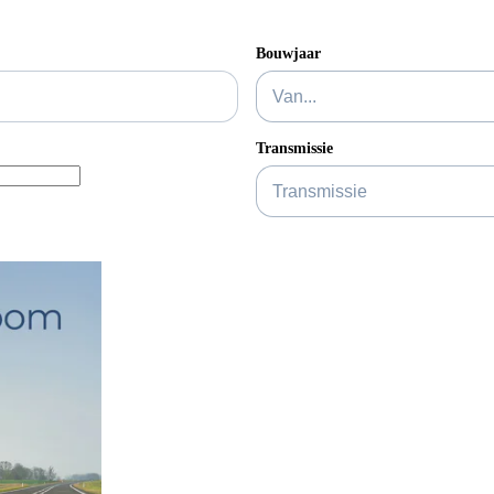
Bouwjaar
Transmissie
Carrosserie
ijs
Shortlease prijs
Batterijconditie (%)