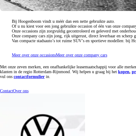
90 jaar mobiliteit in Rotterdam Rijnmond
Bij Hoogenboom vindt u méér dan een nette gebruikte auto.
Of u nu kiest voor een jong gebruikte occasion of één van onze company c
Onze occasions zijn zorgvuldig gecontroleerd en geleverd met onderhoud
Onze company cars zijn jong, rijk uitgerust, direct leverbaar en scherp 
Van compacte stadsauto’s tot ruime SUV’s en sportieve modellen: bij 
Meer over onze occasions
Meer over onze company cars
Wij zijn
Hoogenboom
Met onze zeven merken, een onafhankelijke leasemaatschappij voor alle merken,
klanten in de regio Rotterdam-Rijnmond. Wij helpen u graag bij het
kopen
,
pr
vul ons
contactformulier
in.
Contact
Over ons