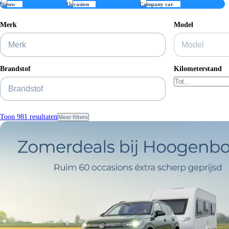
Nieuw
Occasion
Company car
Merk
Model
Brandstof
Kilometerstand
Toon 981 resultaten
Meer filters
Basiskleur
Voorraad status
Private lease prijs
Zakelijke lease pr
Accucapaciteit
Accu laadtijd