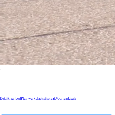
Welkom bij
Hoogenboom
Bekijk aanbod
Plan werkplaatsafspraak
Voorraaddeals
Vind uw
occasion
of
nieuwe
auto!