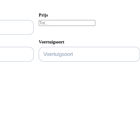
Prijs
Voertuigsoort
BTW/Marge
Actieradius
Accu snellaadtijd