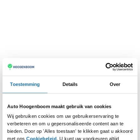
Toestemming
Details
Over
Auto Hoogenboom maakt gebruik van cookies
Wij gebruiken cookies om uw gebruikerservaring te
verbeteren en om u gepersonaliseerde content aan te
Application error: a
client
-side exception has occurred while
bieden. Door op 'Alles toestaan' te klikken gaat u akkoord
met ons
Cookiebeleid
. U kunt uw voorkeuren altijd
loading
www.autohoogenboom.nl
(see the
browser console
for