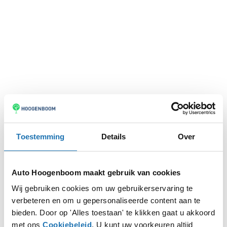
Toestemming
Details
Over
Auto Hoogenboom maakt gebruik van cookies
Wij gebruiken cookies om uw gebruikerservaring te
verbeteren en om u gepersonaliseerde content aan te
Application error: a
client
-side exception has occurred while
bieden. Door op 'Alles toestaan' te klikken gaat u akkoord
met ons
Cookiebeleid
. U kunt uw voorkeuren altijd
loading
www.autohoogenboom.nl
(see the
browser console
for