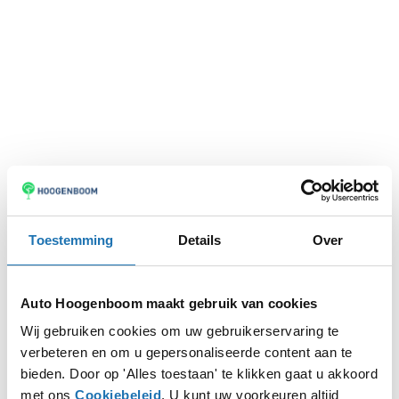
Toestemming
Details
Over
Auto Hoogenboom maakt gebruik van cookies
Wij gebruiken cookies om uw gebruikerservaring te
verbeteren en om u gepersonaliseerde content aan te
Application error: a
client
-side exception has occurred while
bieden. Door op 'Alles toestaan' te klikken gaat u akkoord
met ons
Cookiebeleid
. U kunt uw voorkeuren altijd
loading
www.autohoogenboom.nl
(see the
browser console
for