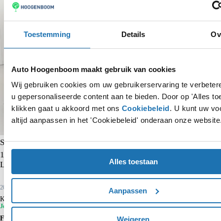
Toestemming
Details
Ov
Auto Hoogenboom maakt gebruik van cookies
Wij gebruiken cookies om uw gebruikerservaring te verbete
u gepersonaliseerde content aan te bieden. Door op 'Alles to
klikken gaat u akkoord met ons
Cookiebeleid
. U kunt uw vo
altijd aanpassen in het 'Cookiebeleid' onderaan onze website
Skoda Kamiq
1.0 TSI Ambition | Trekhaak | CarPlay | Cruise control | Airco |
Alles toestaan
Lane- en frontassist | Bluetooth |
2022
42.037 km
Benzine
Aanpassen
Kopen
€ 15.750
€ 17.450
Je voordeel is € 1.700
Financieren p/m vanaf
Weigeren