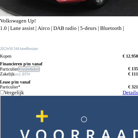
Volkswagen Up!
1.0 | Lane assist | Airco | DAB radio | 5-deurs | Bluetooth |
2023
50.544 km
Benzine
Kopen
€ 12.950
Financieren p/m vanaf
€ 135
Particulier
Krediettabel
Zakelijk
€ 111
excl. BTW
Lease p/m vanaf
Particulier*
€ 321
Vergelijk
Details