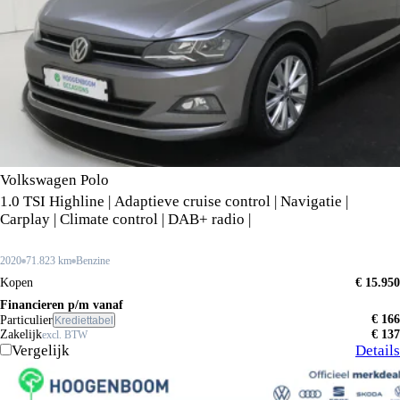
Volkswagen Polo
1.0 TSI Highline | Adaptieve cruise control | Navigatie |
Carplay | Climate control | DAB+ radio |
2020
71.823 km
Benzine
Kopen
€ 15.950
Financieren p/m vanaf
€ 166
Particulier
Krediettabel
Zakelijk
€ 137
excl. BTW
Vergelijk
Details