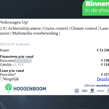
Volkswagen Up!
1.0 | Achteruitrijcamera | Cruise control | Climate control | Lane
assist | Multimedia-voorbereiding |
2023
32.097 km
Benzine
Kopen
€ 13.250
Financieren p/m vanaf
€ 138
Particulier
Krediettabel
Zakelijk
€ 114
excl. BTW
Lease p/m vanaf
Particulier*
€ 317
Vergelijk
Details