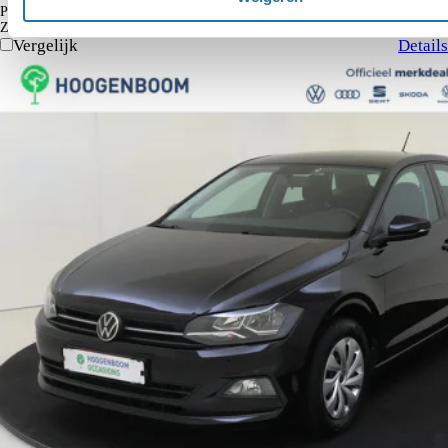
€ 164
Particulier
Krediettabel
Zakelijk
€ 135
excl. BTW
Vergelijk
Details