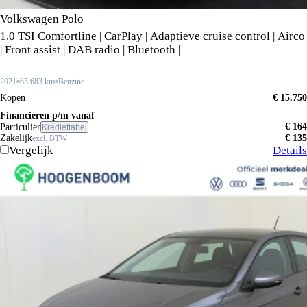
Volkswagen Polo
1.0 TSI Comfortline | CarPlay | Adaptieve cruise control | Airco
| Front assist | DAB radio | Bluetooth |
2021
65.683 km
Benzine
Kopen
€ 15.750
Financieren p/m vanaf
€ 164
Particulier
Krediettabel
Zakelijk
€ 135
excl. BTW
Vergelijk
Details