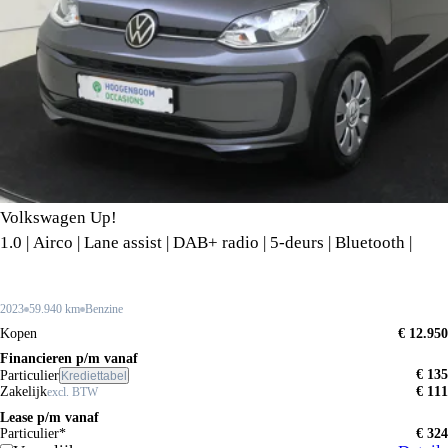
Volkswagen Up!
1.0 | Airco | Lane assist | DAB+ radio | 5-deurs | Bluetooth |
2023
59.940 km
Benzine
Kopen
€ 12.950
Financieren p/m vanaf
€ 135
Particulier
Krediettabel
Zakelijk
€ 111
excl. BTW
Lease p/m vanaf
Particulier*
€ 324