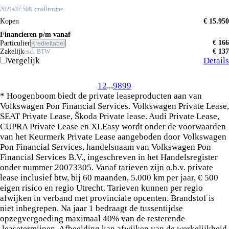
2021
37.508 km
Benzine
Kopen
€ 15.950
Financieren p/m vanaf
€ 166
Particulier
Krediettabel
Zakelijk
€ 137
excl. BTW
Vergelijk
Details
1
2
...
98
99
* Hoogenboom biedt de private leaseproducten aan van
Volkswagen Pon Financial Services. Volkswagen Private Lease,
SEAT Private Lease, Škoda Private lease. Audi Private Lease,
CUPRA Private Lease en XLEasy wordt onder de voorwaarden
van het Keurmerk Private Lease aangeboden door Volkswagen
Pon Financial Services, handelsnaam van Volkswagen Pon
Financial Services B.V., ingeschreven in het Handelsregister
onder nummer 20073305. Vanaf tarieven zijn o.b.v. private
lease inclusief btw, bij 60 maanden, 5.000 km per jaar, € 500
eigen risico en regio Utrecht. Tarieven kunnen per regio
afwijken in verband met provinciale opcenten. Brandstof is
niet inbegrepen. Na jaar 1 bedraagt de tussentijdse
opzegvergoeding maximaal 40% van de resterende
leasetermijnen. Afbeelding kan afwijken van de werkelijkheid.