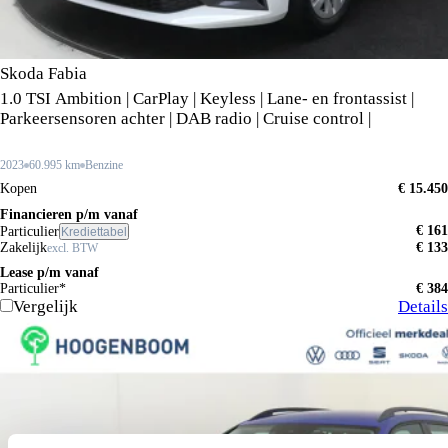
Skoda Fabia
1.0 TSI Ambition | CarPlay | Keyless | Lane- en frontassist |
Parkeersensoren achter | DAB radio | Cruise control |
2023
60.995 km
Benzine
Kopen
€ 15.450
Financieren p/m vanaf
€ 161
Particulier
Krediettabel
Zakelijk
€ 133
excl. BTW
Lease p/m vanaf
Particulier*
€ 384
Vergelijk
Details