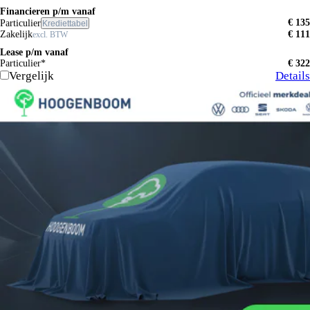
Financieren p/m vanaf
€ 135
Particulier
Krediettabel
Zakelijk
€ 111
excl. BTW
Lease p/m vanaf
Particulier*
€ 322
Vergelijk
Details