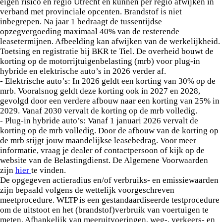
eigen risico en regio Utrecht en kunnen per regio afwijken in
verband met provinciale opcenten. Brandstof is niet
inbegrepen. Na jaar 1 bedraagt de tussentijdse
opzegvergoeding maximaal 40% van de resterende
leasetermijnen. Afbeelding kan afwijken van de werkelijkheid.
Toetsing en registratie bij BKR te Tiel. De overheid bouwt de
korting op de motorrijtuigenbelasting (mrb) voor plug-in
hybride en elektrische auto’s in 2026 verder af.
- Elektrische auto’s: In 2026 geldt een korting van 30% op de
mrb. Vooralsnog geldt deze korting ook in 2027 en 2028,
gevolgd door een verdere afbouw naar een korting van 25% in
2029. Vanaf 2030 vervalt de korting op de mrb volledig.
- Plug-in hybride auto’s: Vanaf 1 januari 2026 vervalt de
korting op de mrb volledig. Door de afbouw van de korting op
de mrb stijgt jouw maandelijkse leasebedrag. Voor meer
informatie, vraag je dealer of contactpersoon of kijk op de
website van de Belastingdienst. De Algemene Voorwaarden
zijn
hier
te vinden.
De opgegeven actieradius en/of verbruiks- en emissiewaarden
zijn bepaald volgens de wettelijk voorgeschreven
meetprocedure. WLTP is een gestandaardiseerde testprocedure
om de uitstoot en het (brandstof)verbruik van voertuigen te
meten. Afhankelijk van meeruitvoeringen, weg-, verkeers- en