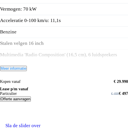
Vermogen: 70 kW
Acceleratie 0-100 km/u: 11,1s
Benzine
Stalen velgen 16 inch
Multimedia 'Radio Composition' (16,5 cm), 6 luidsprekers
Ledkoplampen met dagrijverlichting
Meer informatie
App-Connect Wireless voor Apple CarPlay en Android Auto
Kopen vanaf
€ 29.990
Noodremassistent 'Front Assist'
Lease p/m vanaf
Particulier
€ 497
€ 499
Offerte aanvragen
Kies de gewenste aanschafvorm voor uw
Volkswagen Taigo
Sla de slider over