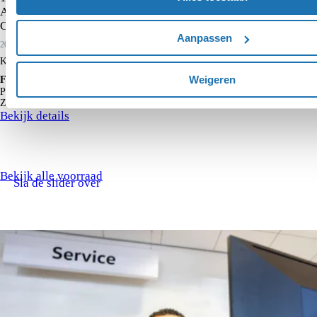
Adaptieve cruise control | Parkeersensoren voor en achter |
Climate control | Lane assist | Carplay |
Aanpassen
2025
17.846 km
Benzine
Kopen
€ 25.750
Weigeren
Financieren p/m vanaf
€ 268
Particulier
Krediettabel
Zakelijk
€ 221
excl. BTW
Bekijk details
Bekijk alle voorraad
Sla de slider over
De diensten van
Hoogenboom