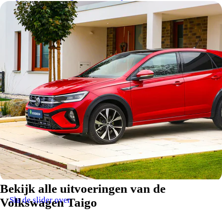
Bekijk alle uitvoeringen van de
Sla de slider over
Volkswagen Taigo