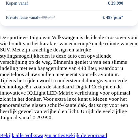
Kopen vanaf
€ 29.990
Private lease vanaf
€ 497 p/m*
€ 499 p/m*
Stap in de
Volkswagen Taigo
:
De sportieve Taigo van Volkswagen is de ideale crossover voor
wie houdt van het karakter van een coupé en de ruimte van een
SUV. Met zijn krachtige design en talrijke
stylingsmogelijkheden is deze auto een opvallende
verschijning op de weg. Binnenin geniet u van een slimme
indeling met een bagageruimte van 440 liter, waardoor u
moeiteloos al uw spullen meeneemt voor elk avontuur.
Tijdens het rijden wordt u ondersteund door geavanceerde
technologieën, zoals de standaard Digital Cockpit en de
innovatieve IQ.Light LED-Matrix verlichting voor optimaal
zicht in het donker. Voor extra luxe kunt u kiezen voor het
panoramische glazen schuif-/kanteldak, dat zorgt voor een
heerlijk gevoel van vrijheid en licht. U rijdt de veelzijdige
Taigo al vanaf € 29.990.
Bekijk alle Volkswagen acties
Bekijk de voorraad