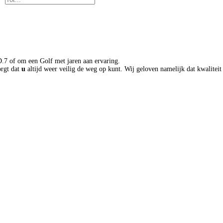
Basiskleur
D.7 of om een Golf met jaren aan ervaring.
orgt dat
u
altijd weer veilig de weg op kunt. Wij geloven namelijk dat kwaliteit
BTW/Marge
Shortlease prijs
Accu laadtijd
Aantal zitplaatsen