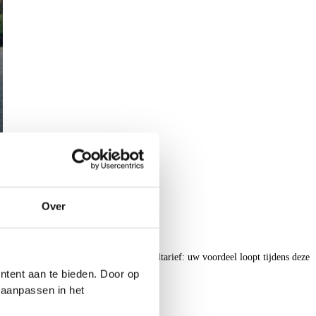
Over
 een gloednieuwe auto voor een écht knaltarief: uw voordeel loopt tijdens deze
ntent aan te bieden. Door op
pste prijs van het jaar.
d aanpassen in het