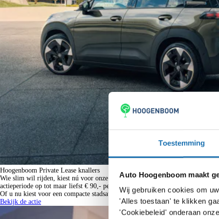
Toestemming
Hoogenboom Private Lease knallers
Auto Hoogenboom maakt geb
Wie slim wil rijden, kiest nú voor onze Private Lease Knallers. Tijdelijk hebb
actieperiode op tot maar liefst € 90,- per maand!
Wij gebruiken cookies om uw 
Of u nu kiest voor een compacte stadsauto of een ruime gezinswagen; met onze p
'Alles toestaan' te klikken 
Bekijk de actie
'Cookiebeleid' onderaan onze