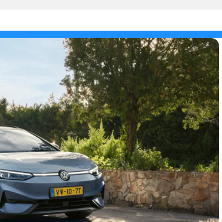
pulaire modellen
Schadeherstel
Diens
lf
Schadeherstel
Finan
guan
Ruitservice
Hure
. Polo
Verz
.3 Neo
Laad
. Cross
le modellen