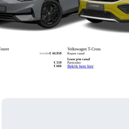
Tourer
Volkswagen T-Cross
€ 44.950
Kopen vanaf
€ 44.990
Lease p/m vanaf
€ 559
Particulier
€ 666
Bekijk hem hier