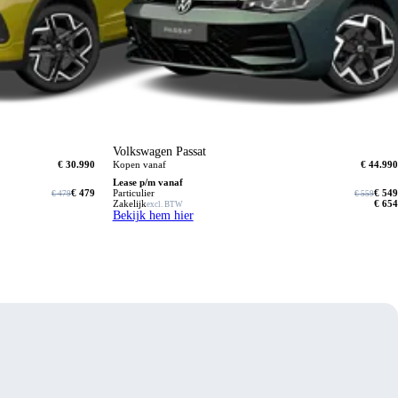
Volkswagen Passat
€ 30.990
Kopen vanaf
€ 44.990
Lease p/m vanaf
€ 479
Particulier
€ 549
€ 479
€ 559
Zakelijk
€ 654
excl. BTW
Bekijk hem hier