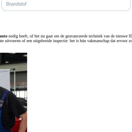
Voertuigsoort
auto
nodig heeft, of het nu gaat om de geavanceerde techniek van de nieuwe I
date uitvoeren of een uitgebreide inspectie: het is hún vakmanschap dat ervoor z
Carrosserie
Zakelijke lease prijs
Accucapaciteit
Accu snellaadtijd