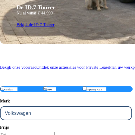
De ID.7 Tourer
Nu al vanaf € 44.990
Bekijk de ID.7 Tourer
Bekijk onze voorraad
Ontdek onze acties
Kies voor Private Lease
Plan uw werkpl
Occasion
Nieuw
Company car
Merk
Prijs