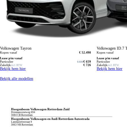
Volkswagen Tayron
Volkswagen ID.7 
Kopen vanaf
€ 52.490
Kopen vanaf
Lease p/m vanaf
Lease p/m vanaf
Particulier
€ 659
Particulier
€ 699
Zakelijk
€ 726
Zakelijk
excl. BTW
excl. BTW
Bekijk hem hier
Bekijk hem hier
Bekijk alle modellen
Kom langs bij één van onze Volkswagen vestigingen
Hoogenboom Volkswagen Rotterdam Zuid
Driemanssteeweg
694
3084 CB
Rotterdam
Hoogenboom Volkswagen en Audi Rotterdam Autostrada
Landaulettestraat
9
3063 NR
Rotterdam