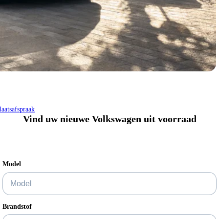
Welkom bij Hoogenboom Volkswagen
Al meer dan 90 jaar één en al mobiliteit in Rotterdam Rijnmond
aatsafspraak
Vind uw nieuwe Volkswagen uit voorraad
Model
Brandstof