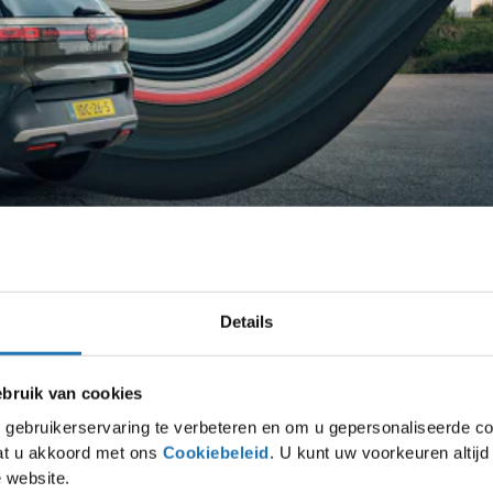
Details
ruik van cookies
en we onze állerpopulairste modellen extra voordelig voor u klaargezet. Stap in
gebruikerservaring te verbeteren en om u gepersonaliseerde co
opulairste Private Lease modellen rijdt u compleet zorgeloos én tegen de scher
gaat u akkoord met ons
Cookiebeleid
. U kunt uw voorkeuren altij
 website.