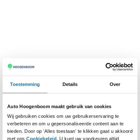
Toestemming
Details
Over
Auto Hoogenboom maakt gebruik van cookies
Wij gebruiken cookies om uw gebruikerservaring te
verbeteren en om u gepersonaliseerde content aan te
Application error: a
client
-side exception has occurred while
bieden. Door op 'Alles toestaan' te klikken gaat u akkoord
met ons
Cookiebeleid
. U kunt uw voorkeuren altijd
loading
www.autohoogenboom.nl
(see the
browser console
for