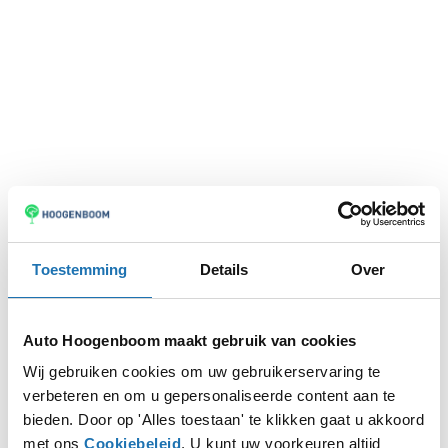
Toestemming
Details
Over
Auto Hoogenboom maakt gebruik van cookies
Wij gebruiken cookies om uw gebruikerservaring te
verbeteren en om u gepersonaliseerde content aan te
Application error: a
client
-side exception has occurred while
bieden. Door op 'Alles toestaan' te klikken gaat u akkoord
met ons
Cookiebeleid
. U kunt uw voorkeuren altijd
loading
www.autohoogenboom.nl
(see the
browser console
for