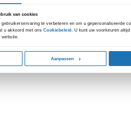
ruik van cookies
ion has occurred while loading
www.autohoogenboom.nl
(see the
gebruikerservaring te verbeteren en om u gepersonaliseerde co
gaat u akkoord met ons
Cookiebeleid
. U kunt uw voorkeuren altij
 website.
Aanpassen