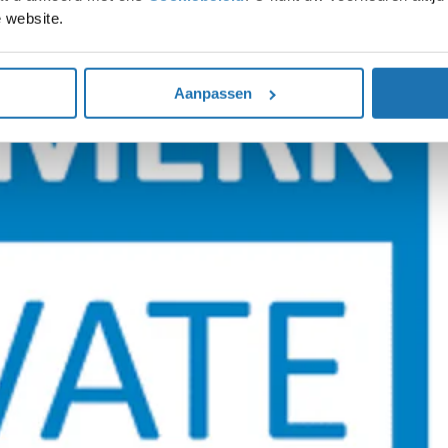
 website.
olledig. Door de afbouw van de korting op de mrb stijgt jouw maandelijkse lea
Aanpassen