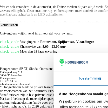
Wat er ook verandert in de automarkt, de Duitse merken blijven altijd sterk. 
zesversnellingsbak. Geen stramme rug- en beenspieren meer dankzij de comfort
neerklapbare achterbank en LED-achterlichten.
Het slim uitgedachte digitale dashboard toont alle essentiële ritinformatie in 
Verder lezen
auto zelf de snelheid en de afstand tot de auto voor u. Deze Volkswagen T-Roc 
Wat is uw auto waard?
de tast een andere zender zoeken of het volume aanpassen. En al helemaal nie
Ontvang een vrijblijvend inruilvoorstel voor uw auto.
ontvangst, regensensor, keyless entry, airconditioning, automatisch dimmende b
check_circle
Tijdens de rit wordt u als bestuurder ondersteund door verschillende system
Vestigingen in
Rotterdam, Spijkenisse, Vlaardingen
signaleert en corrigeert als u onbedoeld de rijstrooklijnen dreigt te overschri
check_circle
Chatservice van
8.00 - 23.00 uur
Vermoeidheidsherkenning waarschuwt tijdig als u aan een rustpauze toe bent. De
check_circle
Meer dan
85 jaar ervaring
Neem contact met ons op
Bent u nieuwsgierig geworden? Bel ons nu of mail ons voor meer informatie.
Hoogenboom SEAT, Škoda, Occasions en Service Rotterdam
Zuiderparkweg 612
3084 CD Rotterdam
Toestemming
Route plannen
010 479 54 64
info@autohoogenboom.nl
* Hoogenboom biedt de private leaseproducten aan van Volkswagen Pon Financ
de voorwaarden van het Keurmerk Private Lease aangeboden door Volkswagen P
Auto Hoogenboom maakt geb
Vanaf tarieven zijn o.b.v. private lease inclusief btw, bij 60 maanden, 5.000 k
Na jaar 1 bedraagt de tussentijdse opzegvergoeding maximaal 40% van de reste
Wij gebruiken cookies om uw 
motorrijtuigenbelasting (mrb) voor plug-in hybride en elektrische auto’s in 20
- Elektrische auto’s: In 2026 geldt een korting van 30% op de mrb. Vooralsno
'Alles toestaan' te klikken 