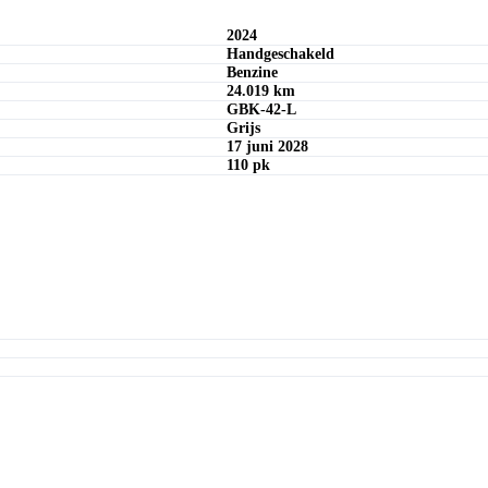
Offerte aanvragen
2024
Handgeschakeld
Benzine
24.019 km
GBK-42-L
Grijs
17 juni 2028
110 pk