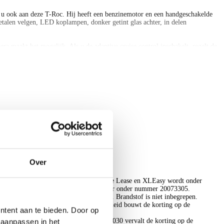
et u ook aan deze T-Roc. Hij heeft een benzinemotor en een handgeschakelde
etalen velgen, LED koplampen, donker getint glas achter, in delen
era maakt het mogelijk. Als u de adaptive cruise control inschakelt, regelt de
ook op afstand en krijgt u informatie over de status van uw auto. Niet meer op
 alles van onder uw vingers regelt. Ook is de Volkswagen uitgerust met: DAB
k behulpzaam als het gaat om een rechte koers. Het Lane-keeping systeem
 voorligger. Vermoeid achter het stuur zitten vergroot de kans op een ongeval.
ntrolesysteem.
Over
lease. Audi Private Lease, CUPRA Private Lease en XLEasy wordt onder
.V., ingeschreven in het Handelsregister onder nummer 20073305.
jken in verband met provinciale opcenten. Brandstof is niet inbegrepen.
en registratie bij BKR te Tiel. De overheid bouwt de korting op de
ntent aan te bieden. Door op
r een korting van 25% in 2029. Vanaf 2030 vervalt de korting op de
d aanpassen in het