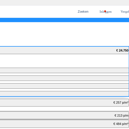
Zoeken
Inloggen
Vergel
ten
cieren
n
ekeren
palen
€ 24.750
€ 257 p/m*
€ 213 p/m
€ 484 p/m*