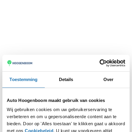
Toestemming
Details
Over
Auto Hoogenboom maakt gebruik van cookies
Wij gebruiken cookies om uw gebruikerservaring te
verbeteren en om u gepersonaliseerde content aan te
Application error: a
client
-side exception has occurred while
bieden. Door op 'Alles toestaan' te klikken gaat u akkoord
met ons
Cookiebeleid
. U kunt uw voorkeuren altijd
loading
www.autohoogenboom.nl
(see the
browser console
for