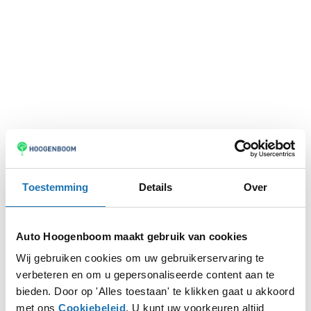
Toestemming
Details
Over
Auto Hoogenboom maakt gebruik van cookies
Wij gebruiken cookies om uw gebruikerservaring te
verbeteren en om u gepersonaliseerde content aan te
Application error: a
client
-side exception has occurred while
bieden. Door op 'Alles toestaan' te klikken gaat u akkoord
met ons
Cookiebeleid
. U kunt uw voorkeuren altijd
loading
www.autohoogenboom.nl
(see the
browser console
for