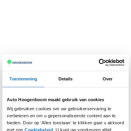
Toestemming
Details
Over
Auto Hoogenboom maakt gebruik van cookies
Wij gebruiken cookies om uw gebruikerservaring te
verbeteren en om u gepersonaliseerde content aan te
Application error: a
client
-side exception has occurred while
bieden. Door op 'Alles toestaan' te klikken gaat u akkoord
met ons
Cookiebeleid
. U kunt uw voorkeuren altijd
loading
www.autohoogenboom.nl
(see the
browser console
for