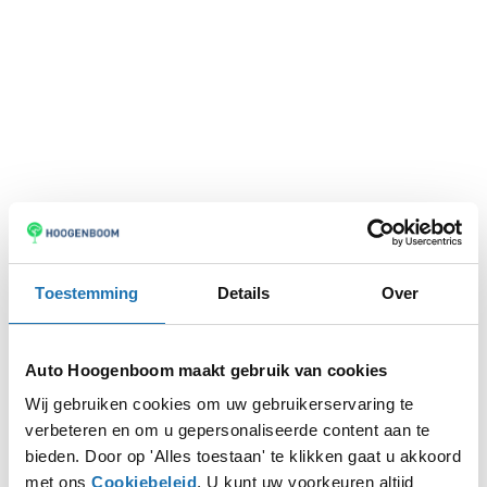
Toestemming
Details
Over
Auto Hoogenboom maakt gebruik van cookies
Wij gebruiken cookies om uw gebruikerservaring te
verbeteren en om u gepersonaliseerde content aan te
Application error: a
client
-side exception has occurred while
bieden. Door op 'Alles toestaan' te klikken gaat u akkoord
met ons
Cookiebeleid
. U kunt uw voorkeuren altijd
loading
www.autohoogenboom.nl
(see the
browser console
for