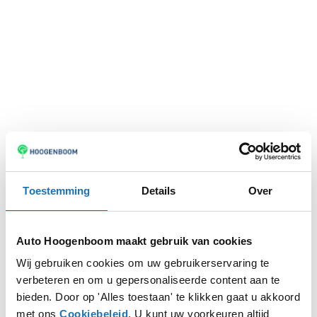
Toestemming
Details
Over
Auto Hoogenboom maakt gebruik van cookies
Wij gebruiken cookies om uw gebruikerservaring te
verbeteren en om u gepersonaliseerde content aan te
Application error: a
client
-side exception has occurred while
bieden. Door op 'Alles toestaan' te klikken gaat u akkoord
met ons
Cookiebeleid
. U kunt uw voorkeuren altijd
loading
www.autohoogenboom.nl
(see the
browser console
for