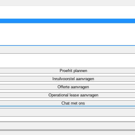
Schadeherstel
Schadeherstel
Ruitservice
Proefrit plannen
Inruilvoorstel aanvragen
Offerte aanvragen
Operational lease aanvragen
Chat met ons
Maandbedrag berekenen