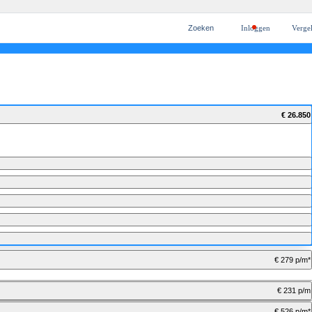
Zoeken
Inloggen
Vergel
SEAT garantie
€ 26.850
€ 279 p/m*
€ 231 p/m
€ 526 p/m*