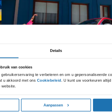
Details
ruik van cookies
gebruikerservaring te verbeteren en om u gepersonaliseerde co
Inruilpremies
Oplopend tot wel €3.000 boven op de waarde van je huidige auto!
gaat u akkoord met ons
Cookiebeleid
. U kunt uw voorkeuren altij
Bekijk de premies
 website.
Aanpassen