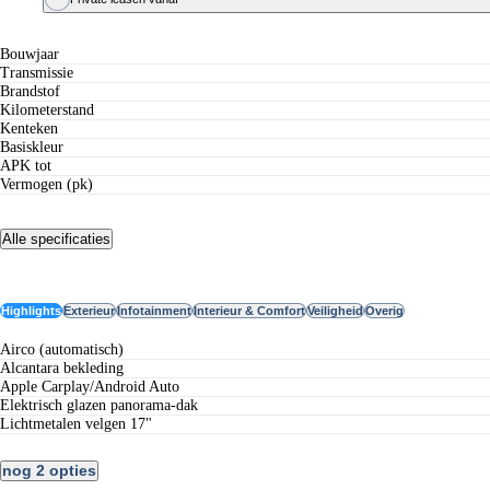
Specificaties
Bouwjaar
Transmissie
Brandstof
Kilometerstand
Kenteken
Basiskleur
APK tot
Vermogen (pk)
Alle specificaties
Opties
Highlights
Exterieur
Infotainment
Interieur & Comfort
Veiligheid
Overig
airco (automatisch)
alcantara bekleding
Apple Carplay/Android Auto
elektrisch glazen panorama-dak
lichtmetalen velgen 17"
nog 2 opties