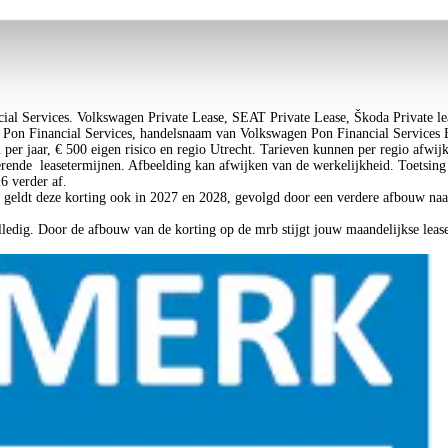
ial Services. Volkswagen Private Lease, SEAT Private Lease, Škoda Private 
on Financial Services, handelsnaam van Volkswagen Pon Financial Services B
m per jaar, € 500 eigen risico en regio Utrecht. Tarieven kunnen per regio afwi
rende leasetermijnen. Afbeelding kan afwijken van de werkelijkheid. Toetsing 
26 verder af.
g geldt deze korting ook in 2027 en 2028, gevolgd door een verdere afbouw naa
olledig. Door de afbouw van de korting op de mrb stijgt jouw maandelijkse lea