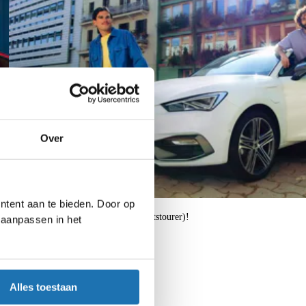
Over
ntent aan te bieden. Door op
€ 5.600,- korting op de Leon FR
Krijg extra korting op de Leon (Sportstourer)!
d aanpassen in het
Bekijk de actie
Alles toestaan