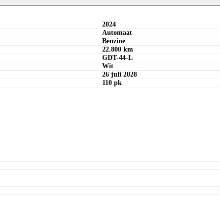
Maandbedrag berekenen
Offerte aanvragen
2024
Automaat
Benzine
22.800 km
GDT-44-L
Wit
26 juli 2028
110 pk