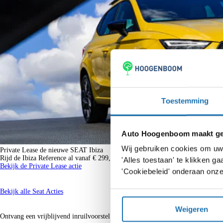
Toestemming
Auto Hoogenboom maakt geb
Wij gebruiken cookies om uw 
Private Lease de nieuwe SEAT Ibiza
Rijd de Ibiza Reference al vanaf € 299,-!
'Alles toestaan' te klikken 
Bekijk de Private Lease actie
'Cookiebeleid' onderaan onze
Bekijk alle Seat Acties
Wat is uw auto waard?
Weigeren
Ontvang een vrijblijvend inruilvoorstel voor uw auto.