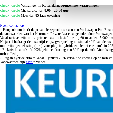
check_circle
Vestigingen in
Rotterdam, Spijkenisse, Vlaardingen
check_circle
Chatservice van
8.00 - 23.00 uur
check_circle
Meer dan
85 jaar ervaring
Neem contact op
* Hoogenboom biedt de private leaseproducten aan van Volkswagen Pon Financ
de voorwaarden van het Keurmerk Private Lease aangeboden door Volkswagen P
Vanaf tarieven zijn o.b.v. private lease inclusief btw, bij 60 maanden, 5.000 k
Na jaar 1 bedraagt de tussentijdse opzegvergoeding maximaal 40% van de reste
motorrijtuigenbelasting (mrb) voor plug-in hybride en elektrische auto’s in 20
- Elektrische auto’s: In 2026 geldt een korting van 30% op de mrb. Vooralsno
mrb volledig.
- Plug-in hybride auto’s: Vanaf 1 januari 2026 vervalt de korting op de mrb v
Voorwaarden zijn
hier
te vinden.