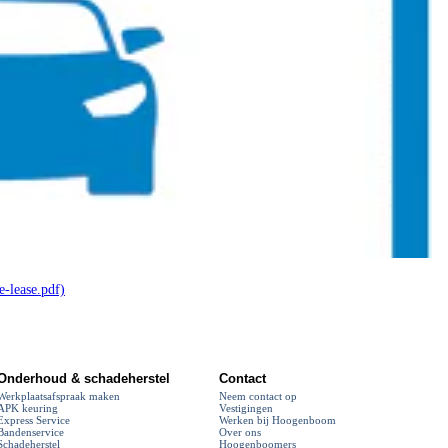
-lease.pdf)
Onderhoud & schadeherstel
Contact
Werkplaatsafspraak maken
Neem contact op
APK keuring
Vestigingen
Express Service
Werken bij Hoogenboom
Bandenservice
Over ons
Schadeherstel
Hoogenboomers