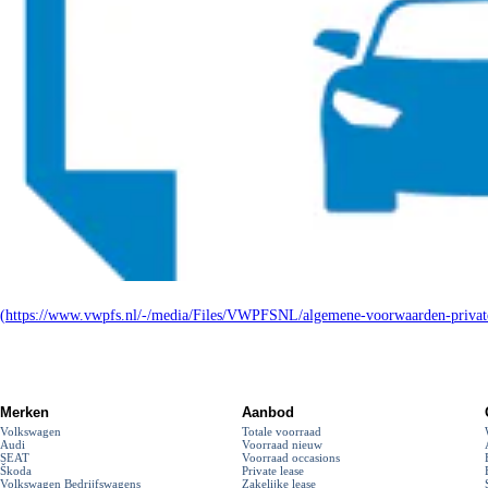
(https://www.vwpfs.nl/-/media/Files/VWPFSNL/algemene-voorwaarden-private
Merken
Aanbod
Volkswagen
Totale voorraad
Audi
Voorraad nieuw
SEAT
Voorraad occasions
Škoda
Private lease
Volkswagen Bedrijfswagens
Zakelijke lease