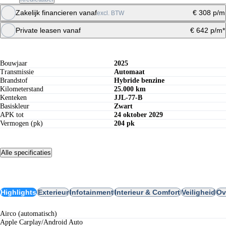
Zakelijk financieren vanaf
€ 308 p/m
excl. BTW
Maandbedrag berekenen
Private leasen vanaf
€ 642 p/m*
Specificaties
Maandbedrag berekenen
Offerte aanvragen
Bouwjaar
2025
Transmissie
Automaat
Brandstof
Hybride benzine
Kilometerstand
25.000 km
Kenteken
JJL-77-B
Basiskleur
Zwart
APK tot
24 oktober 2029
Vermogen (pk)
204 pk
Alle specificaties
Opties
Highlights
Exterieur
Infotainment
Interieur & Comfort
Veiligheid
Ov
airco (automatisch)
Apple Carplay/Android Auto