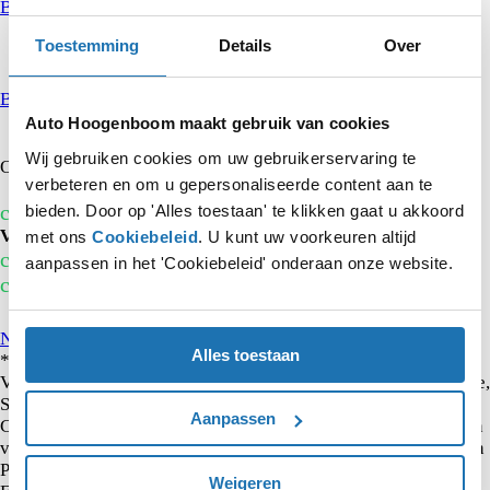
Bekijk de Private Lease actie
Toestemming
Details
Over
Bekijk alle Seat Acties
Auto Hoogenboom maakt gebruik van cookies
Wat is uw auto waard?
Wij gebruiken cookies om uw gebruikerservaring te
Ontvang een vrijblijvend inruilvoorstel voor uw auto.
verbeteren en om u gepersonaliseerde content aan te
check_circle
bieden. Door op 'Alles toestaan' te klikken gaat u akkoord
Vestigingen in
Rotterdam, Spijkenisse,
Vlaardingen
met ons
Cookiebeleid
. U kunt uw voorkeuren altijd
check_circle
Chatservice van
8.00 - 23.00 uur
aanpassen in het 'Cookiebeleid' onderaan onze website.
check_circle
Meer dan
85 jaar ervaring
Kunnen wij u helpen?
Neem contact op
Alles toestaan
* Hoogenboom biedt de private leaseproducten aan van
Volkswagen Pon Financial Services. Volkswagen Private Lease,
SEAT Private Lease, Škoda Private lease. Audi Private Lease,
Aanpassen
CUPRA Private Lease en XLEasy wordt onder de voorwaarden
van het Keurmerk Private Lease aangeboden door Volkswagen
Pon Financial Services, handelsnaam van Volkswagen Pon
Weigeren