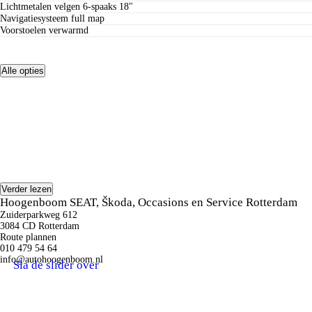
lichtmetalen velgen 6-spaaks 18"
navigatiesysteem full map
voorstoelen verwarmd
Alle opties
Omschrijving
Verder lezen
Hoogenboom SEAT, Škoda, Occasions en Service Rotterdam
Zuiderparkweg 612
3084 CD Rotterdam
Route plannen
010 479 54 64
info@autohoogenboom.nl
Sla de slider over
Benieuwd naar de beste
SEAT
acties?