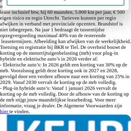
Financial Services B.V., ingeschreven in het Handelsregister
onder nummer 20073305. Vanaf tarieven zijn o.b.v. private
lease inclusief btw, bij 60 maanden, 5.000 km per jaar, € 500
eigen risico en regio Utrecht. Tarieven kunnen per regio
afwijken in verband met provinciale opcenten. Brandstof is
niet inbegrepen. Na jaar 1 bedraagt de tussentijdse
opzegvergoeding maximaal 40% van de resterende
leasetermijnen. Afbeelding kan afwijken van de werkelijkheid.
Toetsing en registratie bij BKR te Tiel. De overheid bouwt de
korting op de motorrijtuigenbelasting (mrb) voor plug-in
hybride en elektrische auto’s in 2026 verder af.
- Elektrische auto’s: In 2026 geldt een korting van 30% op de
mrb. Vooralsnog geldt deze korting ook in 2027 en 2028,
gevolgd door een verdere afbouw naar een korting van 25% in
2029. Vanaf 2030 vervalt de korting op de mrb volledig.
- Plug-in hybride auto’s: Vanaf 1 januari 2026 vervalt de
korting op de mrb volledig. Door de afbouw van de korting op
de mrb stijgt jouw maandelijkse leasebedrag. Voor meer
informatie, vraag je dealer. De Algemene Voorwaarden zijn
hier
te vinden.