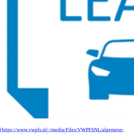
(https://www.vwpfs.nl/-/media/Files/VWPFSNL/algemene-