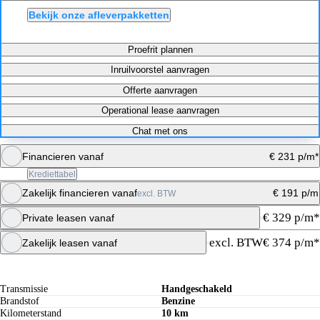
Bekijk onze afleverpakketten
Proefrit plannen
Inruilvoorstel aanvragen
Offerte aanvragen
Operational lease aanvragen
Chat met ons
Financieren vanaf
€ 231 p/m*
Krediettabel
Zakelijk financieren vanaf
€ 191 p/m
excl. BTW
Maandbedrag berekenen
€ 329 p/m*
Private leasen vanaf
Maandbedrag berekenen
excl. BTW
€ 374 p/m*
Zakelijk leasen vanaf
Specificaties
Offerte aanvragen
Offerte aanvragen
Transmissie
Handgeschakeld
Brandstof
Benzine
Kilometerstand
10 km