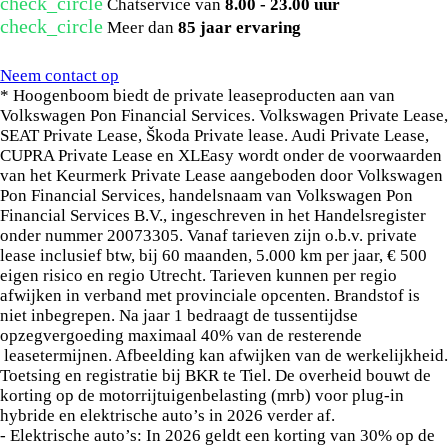
check_circle
Chatservice van
8.00 - 23.00 uur
een van onze verkoopadviseurs..
check_circle
Meer dan
85 jaar ervaring
Kunnen wij u helpen?
Onder voorbehoud van zet- en drukfouten.
Neem contact op
* Hoogenboom biedt de private leaseproducten aan van
Volkswagen Pon Financial Services. Volkswagen Private Lease,
SEAT Private Lease, Škoda Private lease. Audi Private Lease,
CUPRA Private Lease en XLEasy wordt onder de voorwaarden
van het Keurmerk Private Lease aangeboden door Volkswagen
Pon Financial Services, handelsnaam van Volkswagen Pon
Financial Services B.V., ingeschreven in het Handelsregister
onder nummer 20073305. Vanaf tarieven zijn o.b.v. private
lease inclusief btw, bij 60 maanden, 5.000 km per jaar, € 500
eigen risico en regio Utrecht. Tarieven kunnen per regio
afwijken in verband met provinciale opcenten. Brandstof is
niet inbegrepen. Na jaar 1 bedraagt de tussentijdse
opzegvergoeding maximaal 40% van de resterende
leasetermijnen. Afbeelding kan afwijken van de werkelijkheid.
Toetsing en registratie bij BKR te Tiel. De overheid bouwt de
korting op de motorrijtuigenbelasting (mrb) voor plug-in
hybride en elektrische auto’s in 2026 verder af.
- Elektrische auto’s: In 2026 geldt een korting van 30% op de