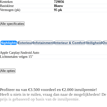
Kenteken
729056
Basiskleur
Blauw
Vermogen (pk)
95 pk
Alle specificaties
Opties
Highlights
Exterieur
Infotainment
Interieur & Comfort
Veiligheid
Ov
Apple Carplay/Android Auto
lichtmetalen velgen 15"
Alle opties
Omschrijving
Profiteer nu van €3.500 voordeel en €2.000 inruilpremie!
Heeft u niets in te ruilen, vraag dan naar de mogelijkheden! De
prijs is gebaseerd op basis van de inruilpremie.