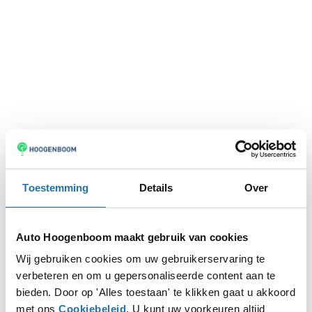
Toestemming
Details
Over
Auto Hoogenboom maakt gebruik van cookies
Wij gebruiken cookies om uw gebruikerservaring te
verbeteren en om u gepersonaliseerde content aan te
Application error: a
client
-side exception has occurred while
bieden. Door op 'Alles toestaan' te klikken gaat u akkoord
met ons
Cookiebeleid
. U kunt uw voorkeuren altijd
loading
www.autohoogenboom.nl
(see the
browser console
for