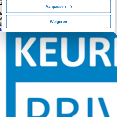
2029. Vanaf 2030 vervalt de korting op de mrb volledig.
Aanpassen
- Plug-in hybride auto’s: Vanaf 1 januari 2026 vervalt de
korting op de mrb volledig. Door de afbouw van de korting op
de mrb stijgt jouw maandelijkse leasebedrag. Voor meer
Weigeren
informatie, vraag je dealer. De Algemene Voorwaarden zijn
hier
te vinden.