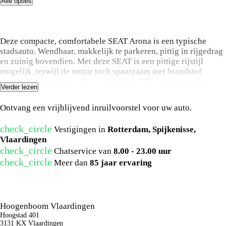
Alle opties
Omschrijving
Deze compacte, comfortabele SEAT Arona is een typische
stadsauto. Wendbaar, makkelijk te parkeren, pittig in rijgedrag
en zuinig bovendien. Met deze SEAT is een pittige rijstijl
mogelijk, terwijl de motor toch spaarzaam met brandstof
omgaat. Een ommetje of een lange trip? De comfortstoelen
Verder lezen
zorgen elke keer voor een goede zithouding! Bij de uitrusting
Wat is uw auto waard?
van deze auto horen onder meer 16 inch lichtmetalen velgen,
Ontvang een vrijblijvend inruilvoorstel voor uw auto.
LED koplampen en in delen neerklapbare achterbank.
check_circle
Vestigingen in
Rotterdam, Spijkenisse,
Het digitale dashboard is een perfecte bijrijder. Alles
Vlaardingen
benodigde informatie is permanent zichtbaar of opvraagbaar.
check_circle
Chatservice van
8.00 - 23.00 uur
Ingebouwde spraakbediening maakt het mogelijk om de auto
check_circle
te bedienen zonder dat uw aandacht wordt afgeleid. Via uw
Meer dan
85 jaar ervaring
smartphone en Connected Services checkt u eenvoudig de
Neem contact met ons op
belangrijke functies van de auto, overal en altijd. Voor
storingvrije digitale radio-ontvangst zorgt de DAB-ontvanger.
De meeste schade bij inparkeren komt van een randje of
Hoogenboom Vlaardingen
paaltje dat u even niet zag. Maar de parkeersensoren zien alles
Hoogstad 401
en waarschuwen op tijd. Ook cruise control, airconditioning,
3131 KX Vlaardingen