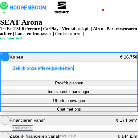
SEAT Arona
1.0 EcoTSI Reference | CarPlay | Virtual cockpit | Airco | Parkeersensoren
achter | Lane- en frontassist | Cruise control |
Op voorraad
Kopen
€ 16.750
Bekijk onze afleverpakketten
Proefrit plannen
Inruilvoorstel aanvragen
Offerte aanvragen
Chat met ons
Financieren vanaf
€ 174 p/m*
Krediettabel
Zakelijk financieren vanaf
€ 144 p/m
excl. BTW