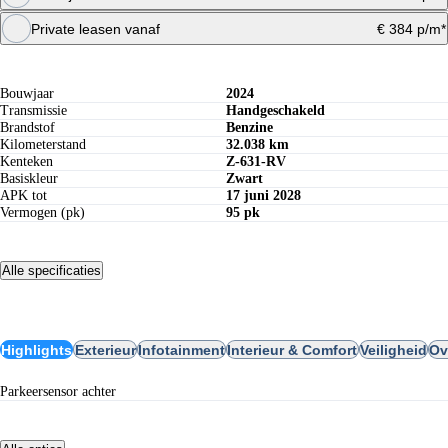
Maandbedrag berekenen
Private leasen vanaf
€ 384 p/m*
Specificaties
Maandbedrag berekenen
Offerte aanvragen
Bouwjaar
2024
Transmissie
Handgeschakeld
Brandstof
Benzine
Kilometerstand
32.038 km
Kenteken
Z-631-RV
Basiskleur
Zwart
APK tot
17 juni 2028
Vermogen (pk)
95 pk
Alle specificaties
Opties
Highlights
Exterieur
Infotainment
Interieur & Comfort
Veiligheid
Ov
parkeersensor achter