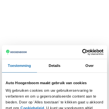
Toestemming
Details
Over
Auto Hoogenboom maakt gebruik van cookies
Wij gebruiken cookies om uw gebruikerservaring te
verbeteren en om u gepersonaliseerde content aan te
Application error: a
client
-side exception has occurred while
bieden. Door op 'Alles toestaan' te klikken gaat u akkoord
met ons
Cookiebeleid
. U kunt uw voorkeuren altijd
loading
www.autohoogenboom.nl
(see the
browser console
for