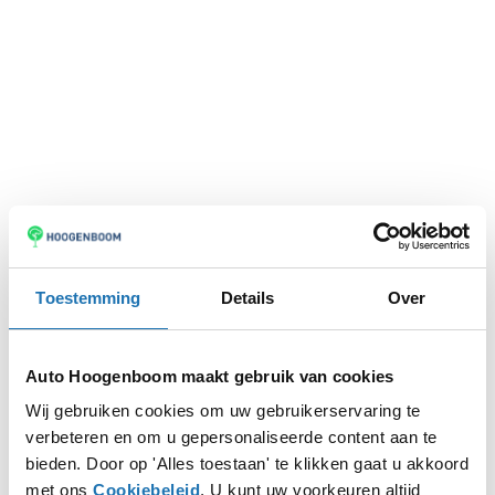
Toestemming
Details
Over
Auto Hoogenboom maakt gebruik van cookies
Wij gebruiken cookies om uw gebruikerservaring te
verbeteren en om u gepersonaliseerde content aan te
Application error: a
client
-side exception has occurred while
bieden. Door op 'Alles toestaan' te klikken gaat u akkoord
met ons
Cookiebeleid
. U kunt uw voorkeuren altijd
loading
www.autohoogenboom.nl
(see the
browser console
for