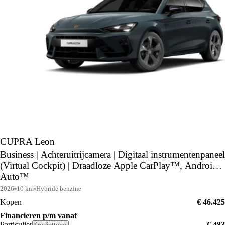
CUPRA Leon
Business | Achteruitrijcamera | Digitaal instrumentenpaneel
(Virtual Cockpit) | Draadloze Apple CarPlay™, Android
Auto™
2026
10 km
Hybride benzine
Kopen
€ 46.425
Financieren p/m vanaf
Particulier
€ 483