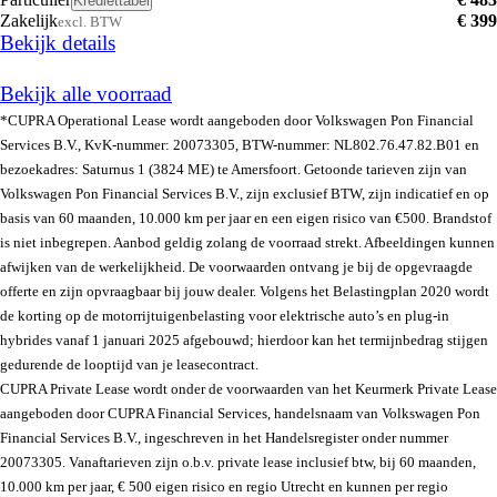
Krediettabel
Zakelijk
€ 399
excl. BTW
Bekijk details
Bekijk alle voorraad
*CUPRA Operational Lease wordt aangeboden door Volkswagen Pon Financial
Services B.V., KvK-nummer: 20073305, BTW-nummer: NL802.76.47.82.B01 en
bezoekadres: Saturnus 1 (3824 ME) te Amersfoort. Getoonde tarieven zijn van
Volkswagen Pon Financial Services B.V., zijn exclusief BTW, zijn indicatief en op
basis van 60 maanden, 10.000 km per jaar en een eigen risico van €500. Brandstof
is niet inbegrepen. Aanbod geldig zolang de voorraad strekt. Afbeeldingen kunnen
afwijken van de werkelijkheid. De voorwaarden ontvang je bij de opgevraagde
offerte en zijn opvraagbaar bij jouw dealer. Volgens het Belastingplan 2020 wordt
de korting op de motorrijtuigenbelasting voor elektrische auto’s en plug-in
hybrides vanaf 1 januari 2025 afgebouwd; hierdoor kan het termijnbedrag stijgen
gedurende de looptijd van je leasecontract.
CUPRA Private Lease wordt onder de voorwaarden van het Keurmerk Private Lease
aangeboden door CUPRA Financial Services, handelsnaam van Volkswagen Pon
Financial Services B.V., ingeschreven in het Handelsregister onder nummer
20073305. Vanaftarieven zijn o.b.v. private lease inclusief btw, bij 60 maanden,
10.000 km per jaar, € 500 eigen risico en regio Utrecht en kunnen per regio