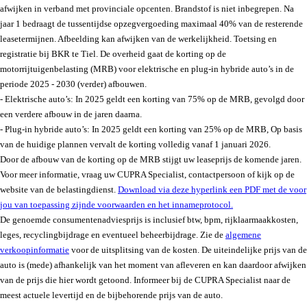
afwijken in verband met provinciale opcenten. Brandstof is niet inbegrepen. Na
jaar 1 bedraagt de tussentijdse opzegvergoeding maximaal 40% van de resterende
leasetermijnen. Afbeelding kan afwijken van de werkelijkheid. Toetsing en
registratie bij BKR te Tiel. De overheid gaat de korting op de
motorrijtuigenbelasting (MRB) voor elektrische en plug-in hybride auto’s in de
periode 2025 - 2030 (verder) afbouwen.
- Elektrische auto’s: In 2025 geldt een korting van 75% op de MRB, gevolgd door
een verdere afbouw in de jaren daarna.
- Plug-in hybride auto’s: In 2025 geldt een korting van 25% op de MRB, Op basis
van de huidige plannen vervalt de korting volledig vanaf 1 januari 2026.
Door de afbouw van de korting op de MRB stijgt uw leaseprijs de komende jaren.
Voor meer informatie, vraag uw CUPRA Specialist, contactpersoon of kijk op de
website van de belastingdienst.
Download via deze hyperlink een PDF met de voor
jou van toepassing zijnde voorwaarden en het innameprotocol.
De genoemde consumentenadviesprijs is inclusief btw, bpm, rijklaarmaakkosten,
leges, recyclingbijdrage en eventueel beheerbijdrage. Zie de
algemene
verkoopinformatie
voor de uitsplitsing van de kosten. De uiteindelijke prijs van de
auto is (mede) afhankelijk van het moment van afleveren en kan daardoor afwijken
van de prijs die hier wordt getoond. Informeer bij de CUPRA Specialist naar de
meest actuele levertijd en de bijbehorende prijs van de auto.