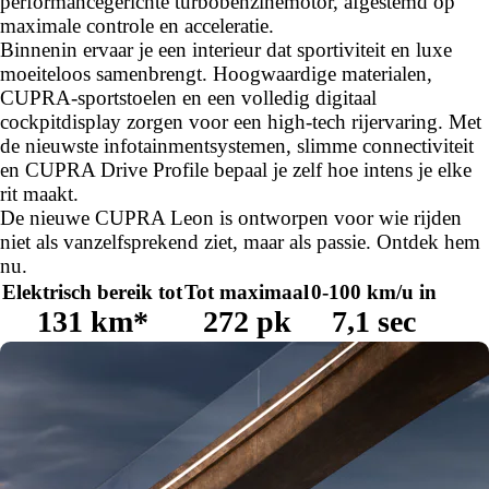
performancegerichte turbobenzinemotor, afgestemd op
maximale controle en acceleratie.
Binnenin ervaar je een interieur dat sportiviteit en luxe
moeiteloos samenbrengt. Hoogwaardige materialen,
CUPRA-sportstoelen en een volledig digitaal
cockpitdisplay zorgen voor een high-tech rijervaring. Met
de nieuwste infotainmentsystemen, slimme connectiviteit
en CUPRA Drive Profile bepaal je zelf hoe intens je elke
rit maakt.
De nieuwe CUPRA Leon is ontworpen voor wie rijden
niet als vanzelfsprekend ziet, maar als passie. Ontdek hem
nu.
Elektrisch bereik tot
Tot maximaal
0-100 km/u in
131 km*
272 pk
7,1 sec