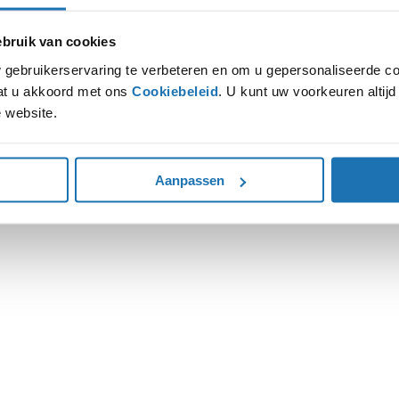
ruik van cookies
ion has occurred while loading
www.autohoogenboom.nl
(see the
gebruikerservaring te verbeteren en om u gepersonaliseerde co
gaat u akkoord met ons
Cookiebeleid
. U kunt uw voorkeuren altij
 website.
Aanpassen