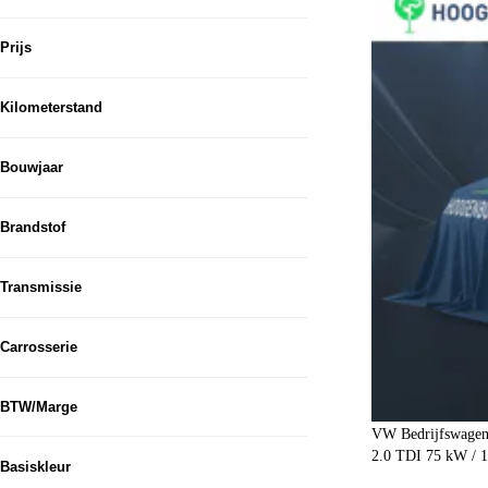
Prijs
Kilometerstand
Bouwjaar
Van...
Brandstof
Tot...
Elektrisch
19
Transmissie
Diesel
10
Automaat
26
Hybride benzine
3
Carrosserie
Handgeschakeld
5
Bestelauto
29
CVT
1
BTW/Marge
Bestelbus
2
VW Bedrijfswagen
BTW
32
2.0 TDI 75 kW / 10
Personenbus
1
Basiskleur