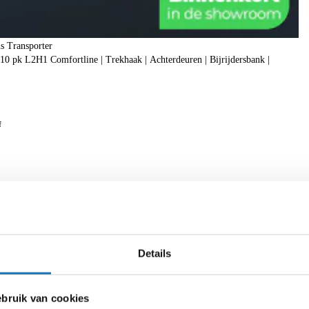
s Transporter
0 pk L2H1 Comfortline | Trekhaak | Achterdeuren | Bijrijdersbank |
f
Details
ruik van cookies