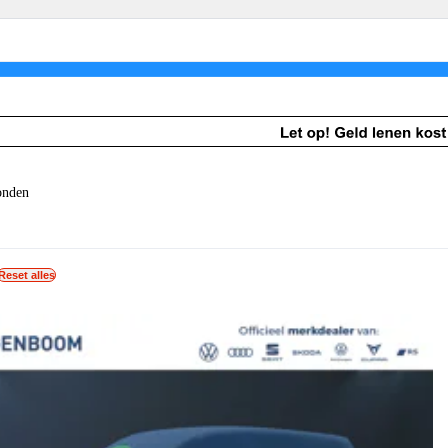
Schadeherstel
Schadeherstel
Volkswagen Bedrijfswagen voorraad
Ruitservice
onden
Reset alles