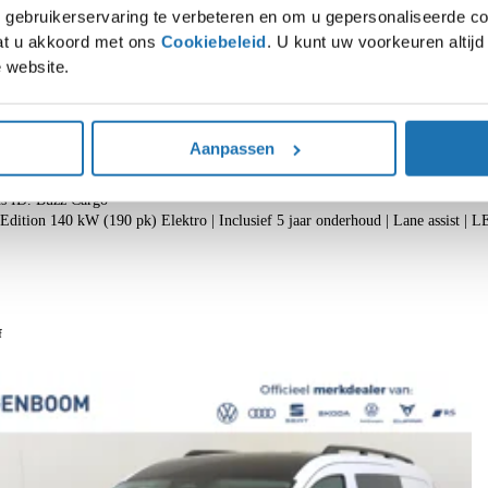
gebruikerservaring te verbeteren en om u gepersonaliseerde co
gaat u akkoord met ons
Cookiebeleid
. U kunt uw voorkeuren altij
 website.
Aanpassen
s ID. Buzz Cargo
ition 140 kW (190 pk) Elektro | Inclusief 5 jaar onderhoud | Lane assist | 
f