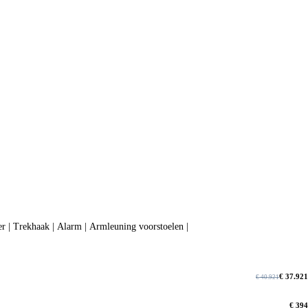
 | Trekhaak | Alarm | Armleuning voorstoelen |
€ 37.921
€ 40.921
€ 394