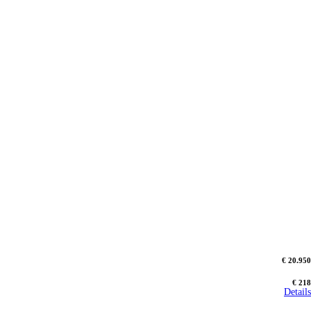
€ 20.950
€ 218
Details