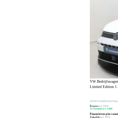
Cruise control
15
Dakrails
2
Dealer onderhouden
21
Dodehoeksignalering
22
Draadloos opladen mobiele telefoon
15
ESP
19
Elektrisch bedienbare achterklep
4
Elektrisch bedienbare ramen voor
8
Elektrisch inklapbare buitenspiegels
24
VW Bedrijfswagen
Elektrisch uitklapbare trekhaak
Limited Edition 1
16
Elektrisch verstelbare bestuurdersstoel
2
2026
15 km
Hybride benz
Elektrisch verstelbare buitenspiegels
32
Kopen
excl. BTW
Je voordeel is € 3.000
Elektrisch verstelbare voorstoel
1
Financieren p/m vana
Zakelijk
excl. BTW