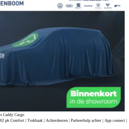
s Caddy Cargo
2 pk Comfort | Trekhaak | Achterdeuren | Parkeerhulp achter | App connect |