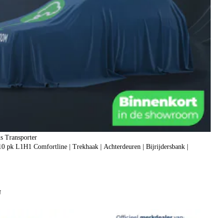
s Transporter
 pk L1H1 Comfortline | Trekhaak | Achterdeuren | Bijrijdersbank |
f