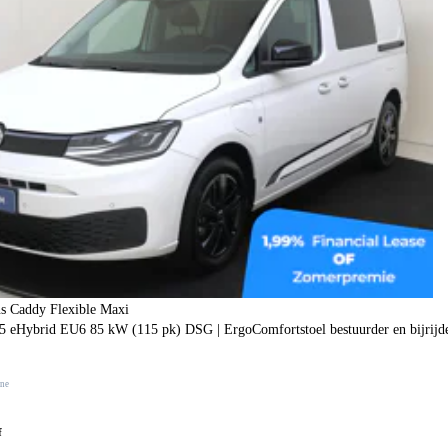
s Caddy Flexible Maxi
.5 eHybrid EU6 85 kW (115 pk) DSG | ErgoComfortstoel bestuurder en bijrijder
ine
f