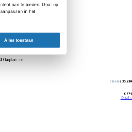
ntent aan te bieden. Door op
d aanpassen in het
Alles toestaan
LED koplampen |
€ 35.990
€ 39.990
€ 374
Details