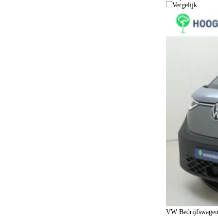
Elektrisch verstelbare voorstoelen
Vergelijk
1
Elektronische remkrachtverdeling
13
Fabrieksgarantie
27
Gelimiteerd slipdifferentieel
2
Geluidswerend glas
14
Getint glas
3
Grootlichtassistent
16
Hill-hold control
5
Hoofdairbags voor
19
Hoofdairbags voor en achter
19
Houten laadvloer
13
In hoogte verstelbare bestuurdersstoel
17
In hoogte verstelbare voorstoelen
11
VW Bedrijfswagen
Keyless entry
15