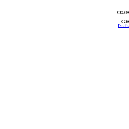
€ 22.950
€ 239
Details