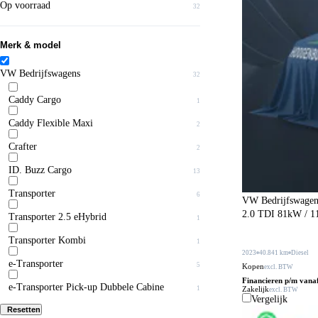
Op voorraad
32
Merk & model
VW Bedrijfswagens
32
Caddy Cargo
1
Caddy Flexible Maxi
2
Crafter
2
ID. Buzz Cargo
13
Transporter
6
VW Bedrijfswagen
2.0 TDI 81kW / 110
Transporter 2.5 eHybrid
1
Transporter Kombi
1
2023
40.841 km
Diesel
e-Transporter
5
Kopen
excl. BTW
Financieren p/m vana
e-Transporter Pick-up Dubbele Cabine
1
Zakelijk
excl. BTW
Vergelijk
Resetten