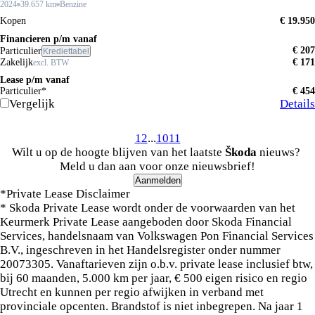
2024
39.657 km
Benzine
Kopen
€ 19.950
Financieren p/m vanaf
€ 207
Particulier
Krediettabel
Zakelijk
€ 171
excl. BTW
Lease p/m vanaf
Particulier*
€ 454
Vergelijk
Details
1
2
...
10
11
Wilt u op de hoogte blijven van het laatste
Škoda
nieuws?
Meld u dan aan voor onze nieuwsbrief!
Aanmelden
*Private Lease Disclaimer
* Skoda Private Lease wordt onder de voorwaarden van het
Keurmerk Private Lease aangeboden door Skoda Financial
Services, handelsnaam van Volkswagen Pon Financial Services
B.V., ingeschreven in het Handelsregister onder nummer
20073305. Vanaftarieven zijn o.b.v. private lease inclusief btw,
bij 60 maanden, 5.000 km per jaar, € 500 eigen risico en regio
Utrecht en kunnen per regio afwijken in verband met
provinciale opcenten. Brandstof is niet inbegrepen. Na jaar 1