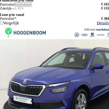
Financieren p/m vanaf
€ 161
Particulier
Krediettabel
Zakelijk
€ 133
excl. BTW
Lease p/m vanaf
Particulier*
€ 384
Vergelijk
Details