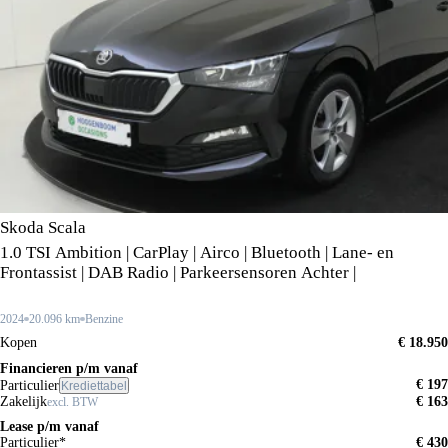
Skoda Scala
1.0 TSI Ambition | CarPlay | Airco | Bluetooth | Lane- en
Frontassist | DAB Radio | Parkeersensoren Achter |
2024
20.096 km
Benzine
Kopen
€ 18.950
Financieren p/m vanaf
€ 197
Particulier
Krediettabel
Zakelijk
€ 163
excl. BTW
Lease p/m vanaf
Particulier*
€ 430