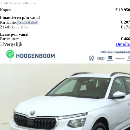
2024
35.925 km
Benzine
Kopen
€ 19.950
Financieren p/m vanaf
€ 207
Particulier
Krediettabel
Zakelijk
€ 171
excl. BTW
Lease p/m vanaf
Particulier*
€ 466
Vergelijk
Details