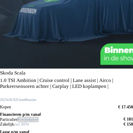
Skoda Scala
1.0 TSI Ambition | Cruise control | Lane assist | Airco |
Parkeersensoren achter | Carplay | LED koplampen |
2023
38.926 km
Benzine
Kopen
€ 17.450
Financieren p/m vanaf
€ 181
Particulier
Krediettabel
Zakelijk
€ 150
excl. BTW
Lease p/m vanaf