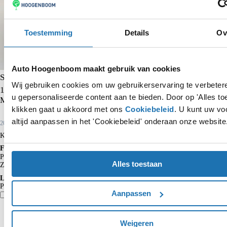
Toestemming
Details
Ov
Auto Hoogenboom maakt gebruik van cookies
Skoda Kamiq
Wij gebruiken cookies om uw gebruikerservaring te verbete
1.0 TSI Ambition | CarPlay | Climate control | Cruise control |
u gepersonaliseerde content aan te bieden. Door op 'Alles to
Multimedia scherm middel | Parkeersensoren achter |
klikken gaat u akkoord met ons
Cookiebeleid
. U kunt uw vo
altijd aanpassen in het 'Cookiebeleid' onderaan onze website
2024
58.650 km
Benzine
Kopen
€ 19.450
Financieren p/m vanaf
€ 202
Particulier
Krediettabel
Alles toestaan
Zakelijk
€ 167
excl. BTW
Lease p/m vanaf
Particulier*
€ 429
Aanpassen
Vergelijk
Details
Weigeren