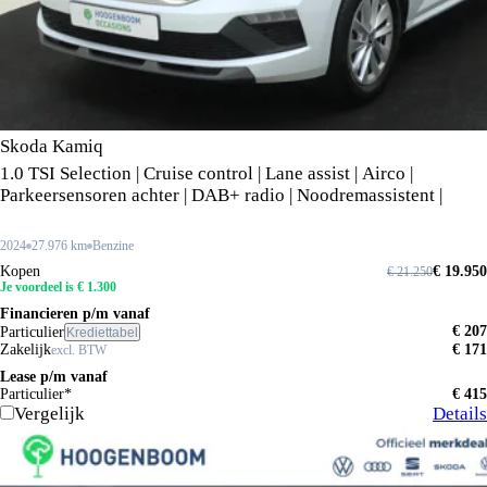
Skoda Kamiq
1.0 TSI Selection | Cruise control | Lane assist | Airco |
Parkeersensoren achter | DAB+ radio | Noodremassistent |
2024
27.976 km
Benzine
Kopen
€ 19.950
€ 21.250
Je voordeel is € 1.300
Financieren p/m vanaf
€ 207
Particulier
Krediettabel
Zakelijk
€ 171
excl. BTW
Lease p/m vanaf
Particulier*
€ 415
Vergelijk
Details