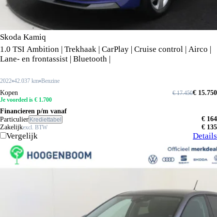
Skoda Kamiq
1.0 TSI Ambition | Trekhaak | CarPlay | Cruise control | Airco |
Lane- en frontassist | Bluetooth |
2022
42.037 km
Benzine
Kopen
€ 15.750
€ 17.450
Je voordeel is € 1.700
Financieren p/m vanaf
€ 164
Particulier
Krediettabel
Zakelijk
€ 135
excl. BTW
Vergelijk
Details