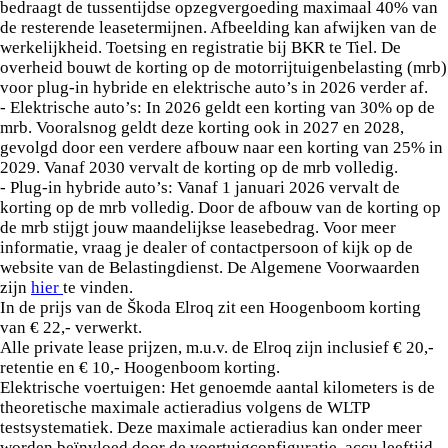
bedraagt de tussentijdse opzegvergoeding maximaal 40% van
de resterende leasetermijnen. Afbeelding kan afwijken van de
werkelijkheid. Toetsing en registratie bij BKR te Tiel. De
overheid bouwt de korting op de motorrijtuigenbelasting (mrb)
voor plug-in hybride en elektrische auto’s in 2026 verder af.
- Elektrische auto’s: In 2026 geldt een korting van 30% op de
mrb. Vooralsnog geldt deze korting ook in 2027 en 2028,
gevolgd door een verdere afbouw naar een korting van 25% in
2029. Vanaf 2030 vervalt de korting op de mrb volledig.
- Plug-in hybride auto’s: Vanaf 1 januari 2026 vervalt de
korting op de mrb volledig. Door de afbouw van de korting op
de mrb stijgt jouw maandelijkse leasebedrag. Voor meer
informatie, vraag je dealer of contactpersoon of kijk op de
website van de Belastingdienst. De Algemene Voorwaarden
zijn
hier
te vinden.
In de prijs van de Škoda Elroq zit een Hoogenboom korting
van € 22,- verwerkt.
Alle private lease prijzen, m.u.v. de Elroq zijn inclusief € 20,-
retentie en € 10,- Hoogenboom korting.
Elektrische voertuigen: Het genoemde aantal kilometers is de
theoretische maximale actieradius volgens de WLTP
testsystematiek. Deze maximale actieradius kan onder meer
worden beïnvloed door de voertuigconfiguratie, accu leeftijd