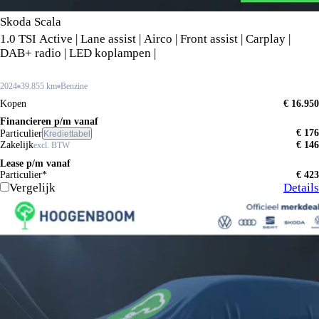
Skoda Scala
1.0 TSI Active | Lane assist | Airco | Front assist | Carplay |
DAB+ radio | LED koplampen |
2024
39.855 km
Benzine
Kopen
€ 16.950
Financieren p/m vanaf
€ 176
Particulier
Krediettabel
Zakelijk
€ 146
excl. BTW
Lease p/m vanaf
Particulier*
€ 423
Vergelijk
Details