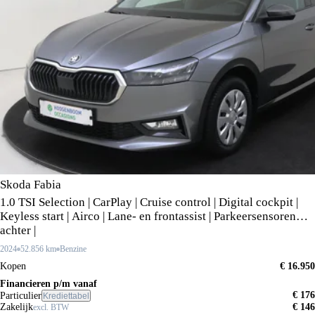
Skoda Fabia
1.0 TSI Selection | CarPlay | Cruise control | Digital cockpit |
Keyless start | Airco | Lane- en frontassist | Parkeersensoren
achter |
2024
52.856 km
Benzine
Kopen
€ 16.950
Financieren p/m vanaf
€ 176
Particulier
Krediettabel
Zakelijk
€ 146
excl. BTW