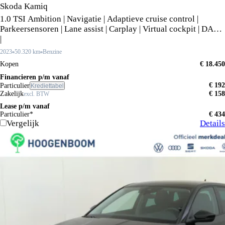
Skoda Kamiq
1.0 TSI Ambition | Navigatie | Adaptieve cruise control |
Parkeersensoren | Lane assist | Carplay | Virtual cockpit | DAB+
|
2023
50.320 km
Benzine
Kopen
€ 18.450
Financieren p/m vanaf
€ 192
Particulier
Krediettabel
Zakelijk
€ 158
excl. BTW
Lease p/m vanaf
Particulier*
€ 434
Vergelijk
Details