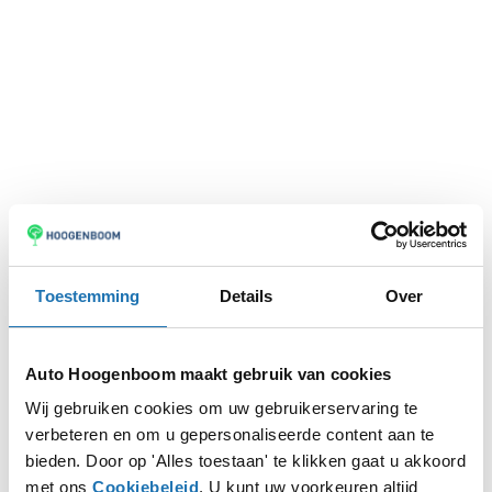
Toestemming
Details
Over
Auto Hoogenboom maakt gebruik van cookies
Wij gebruiken cookies om uw gebruikerservaring te
verbeteren en om u gepersonaliseerde content aan te
Application error: a
client
-side exception has occurred while
bieden. Door op 'Alles toestaan' te klikken gaat u akkoord
met ons
Cookiebeleid
. U kunt uw voorkeuren altijd
loading
www.autohoogenboom.nl
(see the
browser console
for